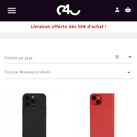

person
shopping_basket
Livraison offerte dès 50€ d'achat !
Produits par page :

Triés par Nouveaux produits