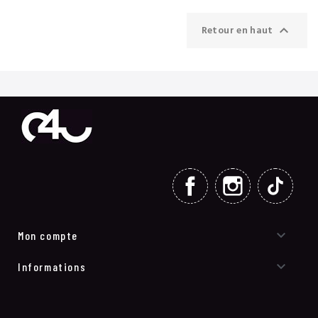

Retour en haut
FACEBOOK
INSTAGRAM
TIKT

Mon compte

Informations