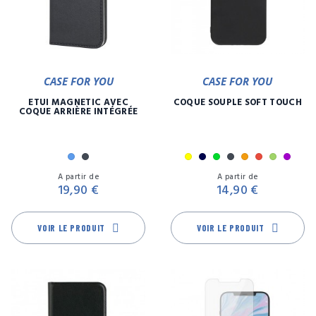
CASE FOR YOU
CASE FOR YOU
ETUI MAGNETIC AVEC
COQUE SOUPLE SOFT TOUCH
COQUE ARRIÈRE INTÉGRÉE
Bleu
Noir
Jaune
Marine
Menthe
Noir
Orange
Rouge
Vert
Viole
Prix
Pr
A partir de
A partir de
19,90 €
14,90 €
VOIR LE PRODUIT
VOIR LE PRODUIT