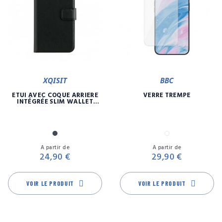
XQISIT
BBC
ETUI AVEC COQUE ARRIÈRE
VERRE TREMPÉ
INTÉGRÉE SLIM WALLET
SELECTION
Noir
Transparent
Prix
Pr
A partir de
A partir de
24,90 €
29,90 €
VOIR LE PRODUIT
VOIR LE PRODUIT