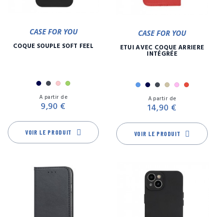
CASE FOR YOU
CASE FOR YOU
COQUE SOUPLE SOFT FEEL
ETUI AVEC COQUE ARRIÈRE
INTÉGRÉE
Marine
Noir
Rose
Vert
Bleu
Marine
Noir
Or
Rose
Rouge
Prix
Pr
Or
A partir de
A partir de
9,90 €
14,90 €
VOIR LE PRODUIT
VOIR LE PRODUIT