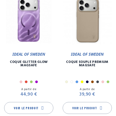
IDEAL OF SWEDEN
IDEAL OF SWEDEN
COQUE GLITTER GLOW
COQUE SOUPLE PREMIUM
MAGSAFE
MAGSAFE
Rose
Rouge
Vert
Violet
Beige
Blanc
Bleu
Jaune
Marine
Marron
Noir
Rose
Vert
Prix
Pr
Violet
Lilas
A partir de
A partir de
44,90 €
39,90 €
VOIR LE PRODUIT
VOIR LE PRODUIT