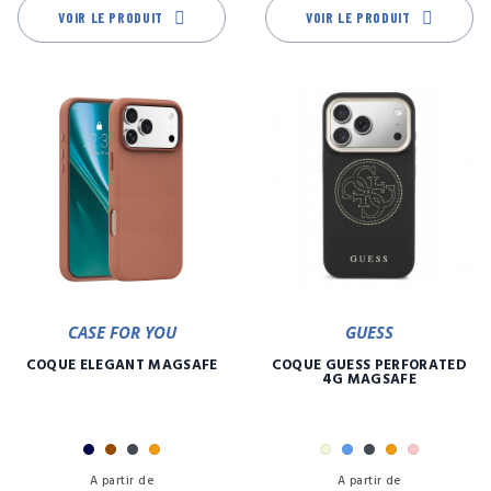
VOIR LE PRODUIT
VOIR LE PRODUIT
CASE FOR YOU
GUESS
COQUE ELEGANT MAGSAFE
COQUE GUESS PERFORATED
4G MAGSAFE
Marine
Marron
Noir
Orange
Beige
Bleu
Noir
Orange
Rose
Prix
Pr
A partir de
A partir de