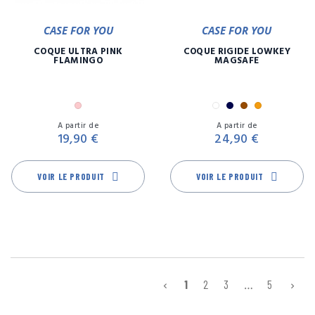
CASE FOR YOU
CASE FOR YOU
COQUE ULTRA PINK
COQUE RIGIDE LOWKEY
FLAMINGO
MAGSAFE
Rose
Blanc
Marine
Marron
Orange
Prix
Pr
A partir de
A partir de
19,90 €
24,90 €
VOIR LE PRODUIT
VOIR LE PRODUIT
1
2
3
…
5

