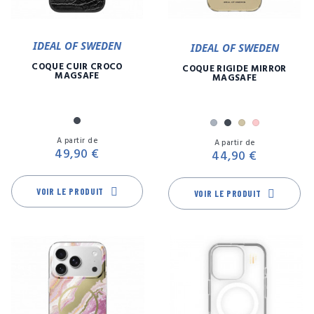
IDEAL OF SWEDEN
IDEAL OF SWEDEN
COQUE CUIR CROCO
COQUE RIGIDE MIRROR
MAGSAFE
MAGSAFE
Noir
Argent
Noir
Or
Rose
Prix
Pr
A partir de
A partir de
49,90 €
44,90 €
VOIR LE PRODUIT
VOIR LE PRODUIT