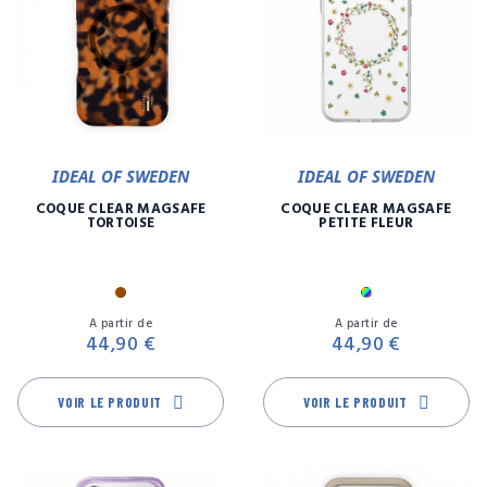
IDEAL OF SWEDEN
IDEAL OF SWEDEN
COQUE CLEAR MAGSAFE
COQUE CLEAR MAGSAFE
TORTOISE
PETITE FLEUR
Marron
Multicolore
Prix
Pr
A partir de
A partir de
44,90 €
44,90 €
VOIR LE PRODUIT
VOIR LE PRODUIT