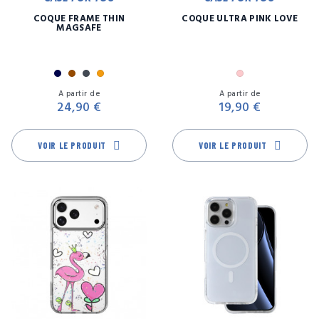
COQUE FRAME THIN
COQUE ULTRA PINK LOVE
MAGSAFE
Marine
Marron
Noir
Orange
Rose
Prix
Pr
A partir de
A partir de
24,90 €
19,90 €
VOIR LE PRODUIT
VOIR LE PRODUIT