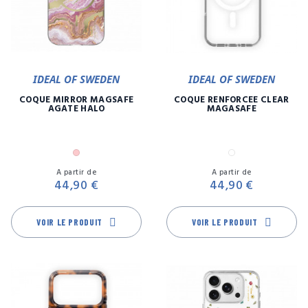
IDEAL OF SWEDEN
IDEAL OF SWEDEN
COQUE MIRROR MAGSAFE
COQUE RENFORCÉE CLEAR
AGATE HALO
MAGASAFE
Rose
Transparent
Prix
Pr
A partir de
A partir de
44,90 €
44,90 €
VOIR LE PRODUIT
VOIR LE PRODUIT