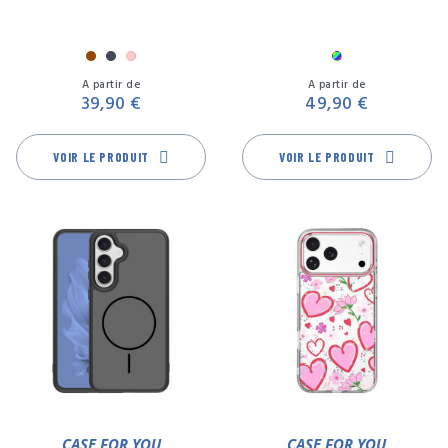
MAGSAFE
Marron
Noir
Rose
Multicolore
Prix
Pr
A partir de
A partir de
39,90 €
49,90 €
VOIR LE PRODUIT
VOIR LE PRODUIT
CASE FOR YOU
CASE FOR YOU