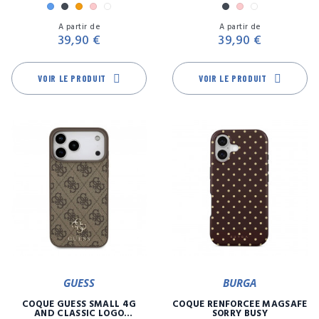
Bleu
Noir
Orange
Rose
Transparent
Noir
Rose
Transparen
Prix
Pr
A partir de
A partir de
39,90 €
39,90 €
VOIR LE PRODUIT
VOIR LE PRODUIT
GUESS
BURGA
COQUE GUESS SMALL 4G
COQUE RENFORCÉE MAGSAFE
AND CLASSIC LOGO
SORRY BUSY