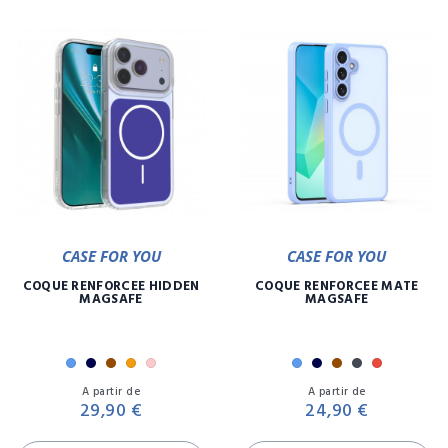
CASE FOR YOU
CASE FOR YOU
COQUE RENFORCÉE HIDDEN
COQUE RENFORCÉE MATE
MAGSAFE
MAGSAFE
Bleu
Marine
Marron
Orange
Rose
Bleu
Marine
Marron
Noir
Rouge
Prix
Pr
A partir de
A partir de
29,90 €
24,90 €