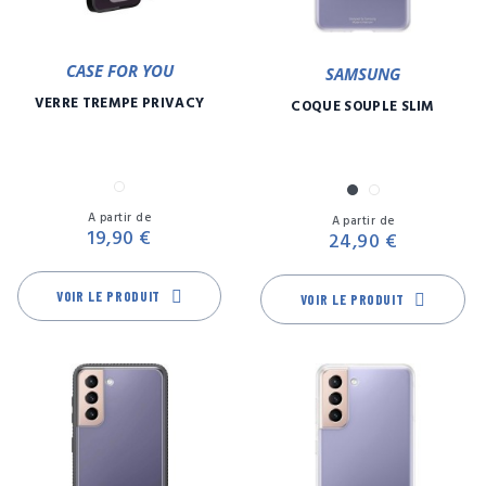
CASE FOR YOU
SAMSUNG
VERRE TREMPÉ PRIVACY
COQUE SOUPLE SLIM
Transparent
Noir
Transparent
Prix
Pr
A partir de
A partir de
19,90 €
24,90 €
VOIR LE PRODUIT
VOIR LE PRODUIT