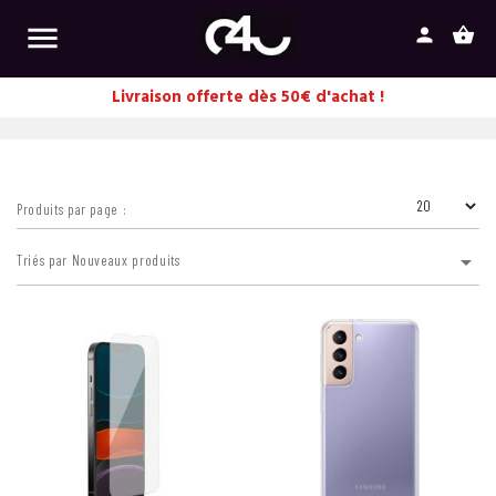

person
shopping_basket
Livraison offerte dès 50€ d'achat !
Produits par page :

Triés par Nouveaux produits