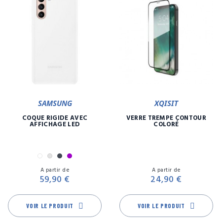
SAMSUNG
XQISIT
COQUE RIGIDE AVEC
VERRE TREMPÉ CONTOUR
AFFICHAGE LED
COLORÉ
Blanc
Gris
Noir
Violet
Prix
Pr
A partir de
A partir de
59,90 €
24,90 €
VOIR LE PRODUIT
VOIR LE PRODUIT