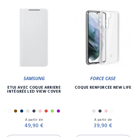
SAMSUNG
FORCE CASE
ETUI AVEC COQUE ARRIÈRE
COQUE RENFORCÉE NEW LIFE
INTÉGRÉE LED VIEW COVER
Blanc
Bronze
Encre
Gris
Noir
Rose
Rouge
Vert
Violet
Gris
Noir
Rose
Transpare
Prix
Pr
A partir de
A partir de
49,90 €
39,90 €