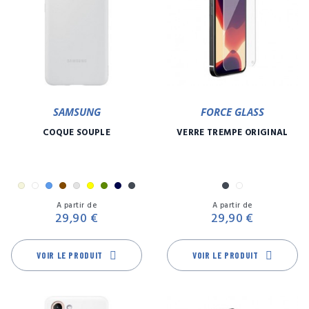
SAMSUNG
FORCE GLASS
COQUE SOUPLE
VERRE TREMPÉ ORIGINAL
Beige
Blanc
Bleu
Bronze
Gris
Jaune
Kaki
Marine
Noir
Noir
Transparent
Prix
Pr
Orange
Rose
Rouge
Transparent
Turquoise
Vert
Violet
Lilas
A partir de
A partir de
29,90 €
29,90 €
VOIR LE PRODUIT
VOIR LE PRODUIT