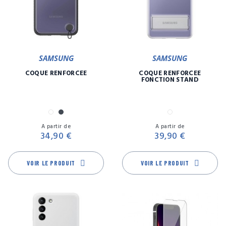
SAMSUNG
SAMSUNG
COQUE RENFORCÉE
COQUE RENFORCÉE
FONCTION STAND
Blanc
Noir
Transparent
Prix
Pr
A partir de
A partir de
34,90 €
39,90 €
VOIR LE PRODUIT
VOIR LE PRODUIT