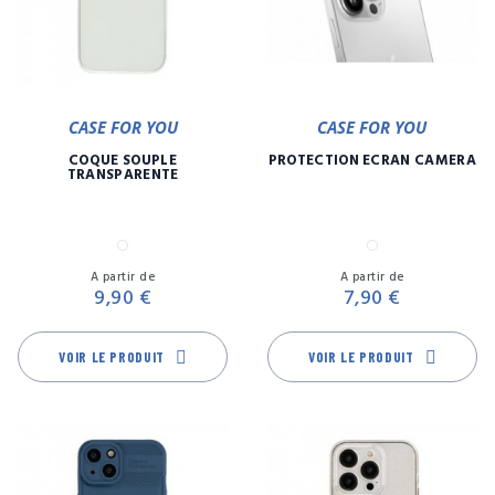
CASE FOR YOU
CASE FOR YOU
COQUE SOUPLE
PROTECTION ÉCRAN CAMÉRA
TRANSPARENTE
Transparent
Transparent
Prix
Pr
A partir de
A partir de
9,90 €
7,90 €
VOIR LE PRODUIT
VOIR LE PRODUIT