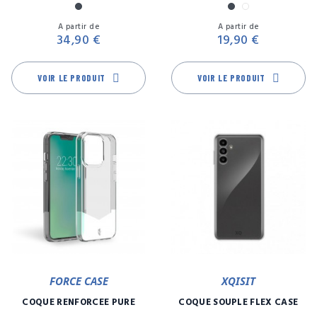
Noir
Noir
Transparent
Prix
Pr
A partir de
A partir de
34,90 €
19,90 €
VOIR LE PRODUIT
VOIR LE PRODUIT
FORCE CASE
XQISIT
COQUE RENFORCÉE PURE
COQUE SOUPLE FLEX CASE