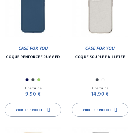
CASE FOR YOU
CASE FOR YOU
COQUE RENFORCÉE RUGGED
COQUE SOUPLE PAILLETÉE
Marine
Noir
Vert
Noir
Transparent
Prix
Pr
A partir de
A partir de
9,90 €
14,90 €
VOIR LE PRODUIT
VOIR LE PRODUIT