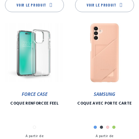
VOIR LE PRODUIT
VOIR LE PRODUIT
FORCE CASE
SAMSUNG
COQUE RENFORCÉE FEEL
COQUE AVEC PORTE CARTE
Transparent
Bleu
Noir
Rose
Vert
Prix
Pr
A partir de
A partir de