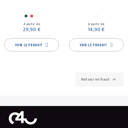
Noir
Rouge
Transparent
Transparent
Prix
Pr
A partir de
A partir de
29,90 €
14,90 €
VOIR LE PRODUIT
VOIR LE PRODUIT

Retour en haut