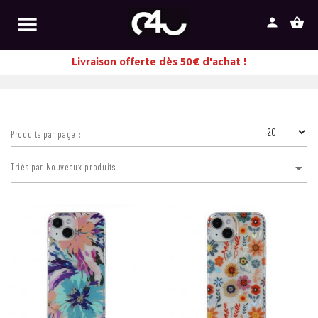

person
shopping_basket
Livraison offerte dès 50€ d'achat !
Produits par page :

Triés par Nouveaux produits