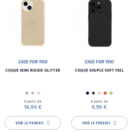
CASE FOR YOU
CASE FOR YOU
COQUE SEMI RIGIDE GLITTER
COQUE SOUPLE SOFT FEEL
Argent
Or
Rose
Marine
Noir
Rose
Rouge
Vert
Prix
Pr
A partir de
A partir de
14,90 €
9,90 €
VOIR LE PRODUIT
VOIR LE PRODUIT