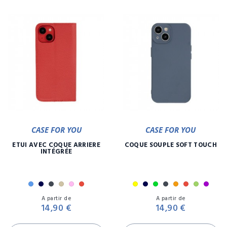
CASE FOR YOU
CASE FOR YOU
ETUI AVEC COQUE ARRIÈRE
COQUE SOUPLE SOFT TOUCH
INTÉGRÉE
Bleu
Marine
Noir
Or
Rose
Rouge
Jaune
Marine
Menthe
Noir
Orange
Rouge
Vert
Viole
Prix
Pr
Or
A partir de
A partir de
14,90 €
14,90 €