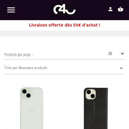

person
shopping_basket
Livraison offerte dès 50€ d'achat !
Produits par page :

Triés par Nouveaux produits