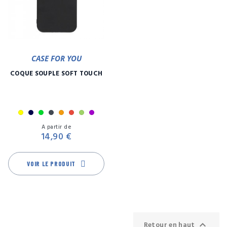
CASE FOR YOU
COQUE SOUPLE SOFT TOUCH
Jaune
Marine
Menthe
Noir
Orange
Rouge
Vert
Violet
Prix
A partir de
14,90 €
VOIR LE PRODUIT

Retour en haut