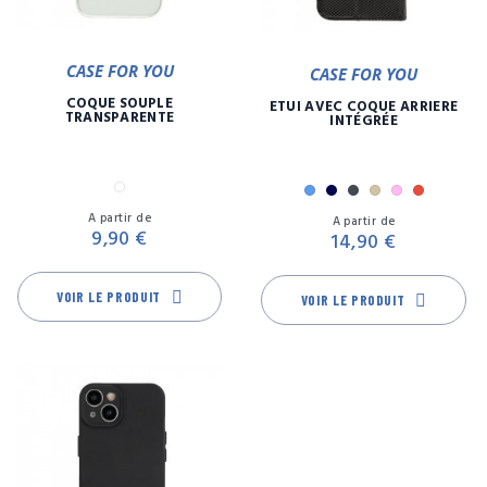
CASE FOR YOU
CASE FOR YOU
COQUE SOUPLE
ETUI AVEC COQUE ARRIÈRE
TRANSPARENTE
INTÉGRÉE
Transparent
Bleu
Marine
Noir
Or
Rose
Rouge
Prix
Pr
Or
A partir de
A partir de
9,90 €
14,90 €
VOIR LE PRODUIT
VOIR LE PRODUIT