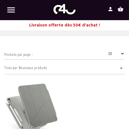

person
shopping_basket
Livraison offerte dès 50€ d'achat !
Produits par page :

Triés par Nouveaux produits