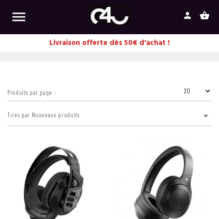

person
shopping_basket
Livraison offerte dès 50€ d'achat !
Produits par page :

Triés par Nouveaux produits