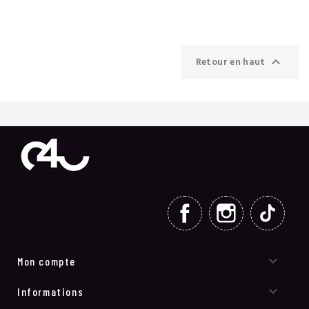

Retour en haut
FACEBOOK
INSTAGRAM
TIKT

Mon compte

Informations