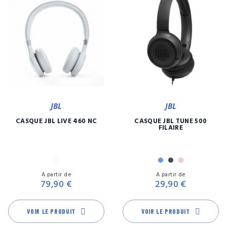
JBL
JBL
CASQUE JBL LIVE 460 NC
CASQUE JBL TUNE 500
FILAIRE
Blanc
Bleu
Noir
Rose
Prix
Pr
A partir de
A partir de
79,90 €
29,90 €
VOIR LE PRODUIT
VOIR LE PRODUIT