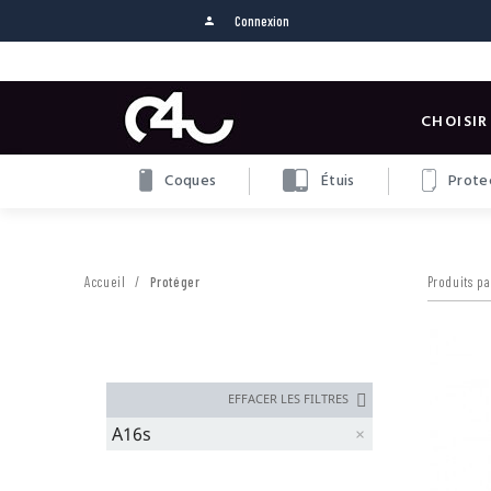
Connexion
person
CHOISIR
Coques
Étuis
Protec
Accueil
Protéger
Produits pa
EFFACER LES FILTRES
A16s