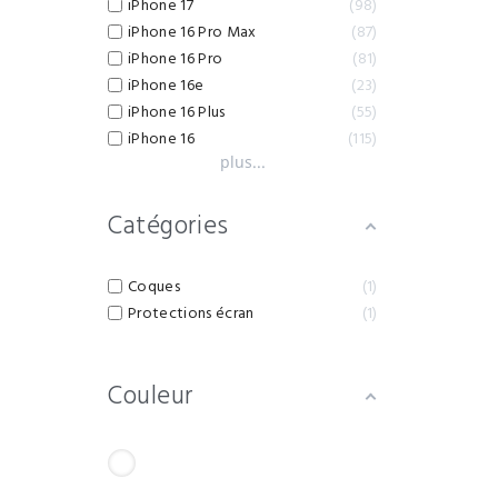
iPhone 17
98
iPhone 16 Pro Max
87
iPhone 16 Pro
81
iPhone 16e
23
iPhone 16 Plus
55
iPhone 16
115
plus...
Catégories
Coques
1
Protections écran
1
Couleur