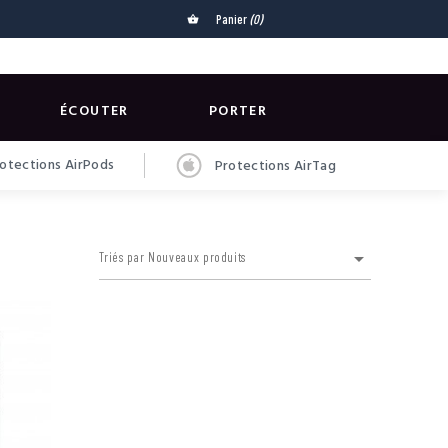
Panier
(0)
shopping_basket
ÉCOUTER
PORTER
otections AirPods
Protections AirTag

Triés par Nouveaux produits