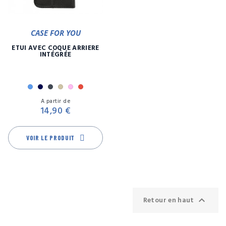
CASE FOR YOU
ETUI AVEC COQUE ARRIÈRE
INTÉGRÉE
Bleu
Marine
Noir
Or
Rose
Rouge
Prix
Or
A partir de
14,90 €
VOIR LE PRODUIT

Retour en haut