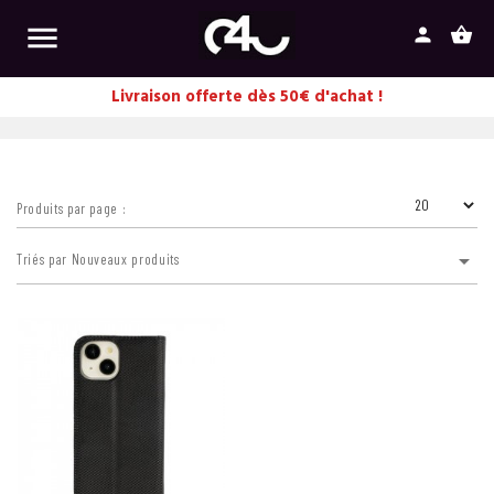

person
shopping_basket
Livraison offerte dès 50€ d'achat !
Produits par page :

Triés par Nouveaux produits