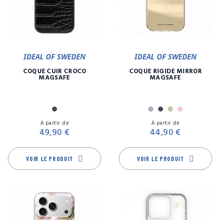
IDEAL OF SWEDEN
IDEAL OF SWEDEN
COQUE CUIR CROCO
COQUE RIGIDE MIRROR
MAGSAFE
MAGSAFE
Noir
Argent
Noir
Or
Rose
Prix
Pr
A partir de
A partir de
49,90 €
44,90 €
VOIR LE PRODUIT
VOIR LE PRODUIT