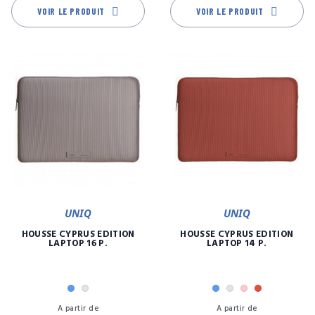
VOIR LE PRODUIT
VOIR LE PRODUIT
UNIQ
UNIQ
HOUSSE CYPRUS EDITION
HOUSSE CYPRUS EDITION
LAPTOP 16 P.
LAPTOP 14 P.
Bleu
Gris
Bleu
Gris
Rose
Rouge
Prix
Pr
A partir de
A partir de