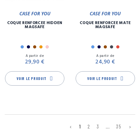
CASE FOR YOU
CASE FOR YOU
COQUE RENFORCÉE HIDDEN
COQUE RENFORCÉE MATE
MAGSAFE
MAGSAFE
Bleu
Marine
Marron
Orange
Rose
Bleu
Marine
Marron
Noir
Rouge
Prix
Pr
A partir de
A partir de
29,90 €
24,90 €
VOIR LE PRODUIT
VOIR LE PRODUIT
1
2
3
…
35

