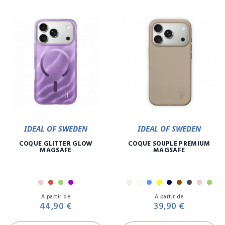
IDEAL OF SWEDEN
IDEAL OF SWEDEN
COQUE GLITTER GLOW
COQUE SOUPLE PREMIUM
MAGSAFE
MAGSAFE
Rose
Rouge
Vert
Violet
Beige
Blanc
Bleu
Jaune
Marine
Marron
Noir
Rose
Vert
Prix
Pr
Violet
Lilas
A partir de
A partir de
44,90 €
39,90 €