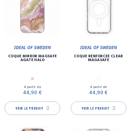
IDEAL OF SWEDEN
IDEAL OF SWEDEN
COQUE MIRROR MAGSAFE
COQUE RENFORCÉE CLEAR
AGATE HALO
MAGASAFE
Rose
Transparent
Prix
Pr
A partir de
A partir de
44,90 €
44,90 €
VOIR LE PRODUIT
VOIR LE PRODUIT