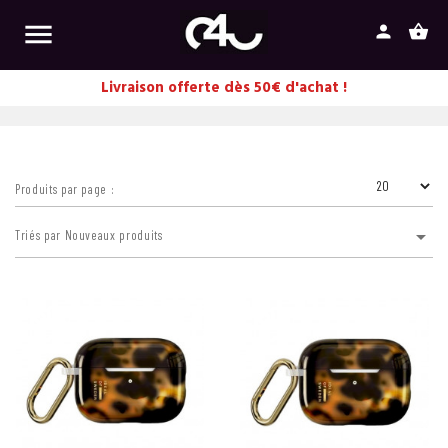

person
shopping_basket
Livraison offerte dès 50€ d'achat !
Produits par page :

Triés par Nouveaux produits