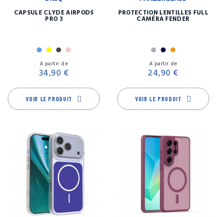
CAPSULE CLYDE AIRPODS
PROTECTION LENTILLES FULL
PRO 3
CAMÉRA FENDER
Bleu
Jaune
Noir
Rose
Argent
Marine
Orange
Prix
Pr
A partir de
A partir de
34,90 €
24,90 €
VOIR LE PRODUIT
VOIR LE PRODUIT