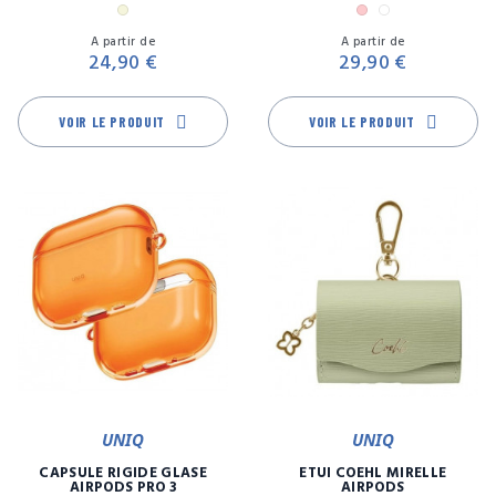
Beige
Rose
Transparent
Prix
Pr
A partir de
A partir de
24,90 €
29,90 €
VOIR LE PRODUIT
VOIR LE PRODUIT
UNIQ
UNIQ
CAPSULE RIGIDE GLASE
ETUI COEHL MIRELLE
AIRPODS PRO 3
AIRPODS