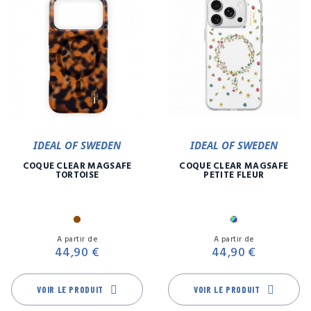
IDEAL OF SWEDEN
IDEAL OF SWEDEN
COQUE CLEAR MAGSAFE
COQUE CLEAR MAGSAFE
TORTOISE
PETITE FLEUR
Marron
Multicolore
Prix
Pr
A partir de
A partir de
44,90 €
44,90 €
VOIR LE PRODUIT
VOIR LE PRODUIT