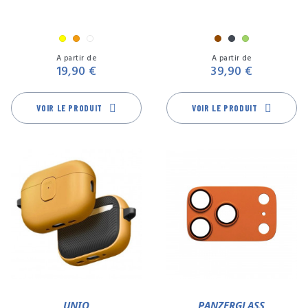
Jaune
Orange
Transparent
Marron
Noir
Vert
Prix
Pr
A partir de
A partir de
19,90 €
39,90 €
VOIR LE PRODUIT
VOIR LE PRODUIT
UNIQ
PANZERGLASS