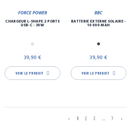
FORCE POWER
BBC
CHARGEUR L-SHAPE 2 PORTS
BATTERIE EXTERNE SOLAIRE -
USB-C - 30W
10 000 MAH
Gris
Noir
Prix
Pr
39,90 €
39,90 €
VOIR LE PRODUIT
VOIR LE PRODUIT
1
2
3
…
7

