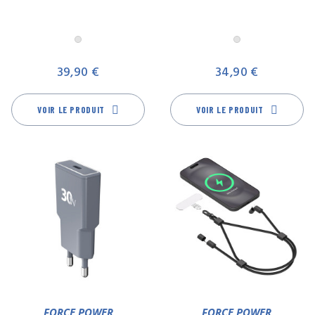
Gris
Gris
Prix
Pr
39,90 €
34,90 €
VOIR LE PRODUIT
VOIR LE PRODUIT
FORCE POWER
FORCE POWER