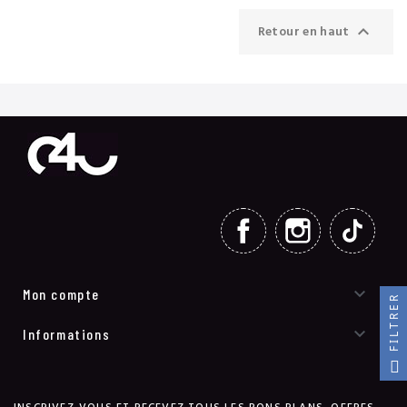

Retour en haut
FACEBOOK
INSTAGRAM
TIKT

Mon compte
FILTRER

Informations