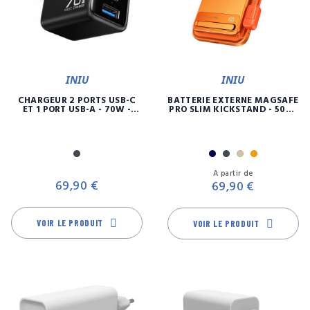
INIU
INIU
CHARGEUR 2 PORTS USB-C
BATTERIE EXTERNE MAGSAFE
ET 1 PORT USB-A - 70W -
PRO SLIM KICKSTAND - 5000
FAST CHARGE
MAH - 1 PORT USB-C
Noir
Marine
Noir
Or
Orange
Prix
Pr
A partir de
69,90 €
69,90 €
VOIR LE PRODUIT
VOIR LE PRODUIT