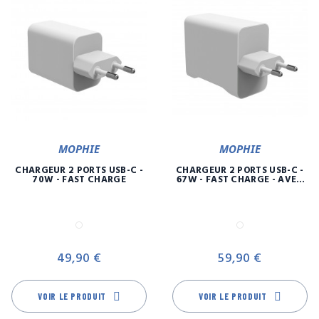
MOPHIE
MOPHIE
CHARGEUR 2 PORTS USB-C -
CHARGEUR 2 PORTS USB-C -
70W - FAST CHARGE
67W - FAST CHARGE - AVEC
CABLE RETRACTABLE US
Blanc
Blanc
Prix
Pr
49,90 €
59,90 €
VOIR LE PRODUIT
VOIR LE PRODUIT