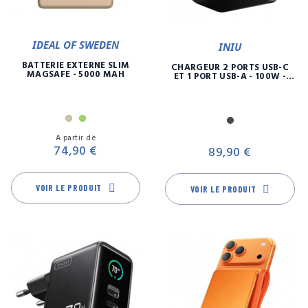
IDEAL OF SWEDEN
INIU
BATTERIE EXTERNE SLIM
CHARGEUR 2 PORTS USB-C
MAGSAFE - 5000 MAH
ET 1 PORT USB-A - 100W -
FAST CHARGE
Or
Vert
Noir
Prix
Pr
A partir de
74,90 €
89,90 €
VOIR LE PRODUIT
VOIR LE PRODUIT