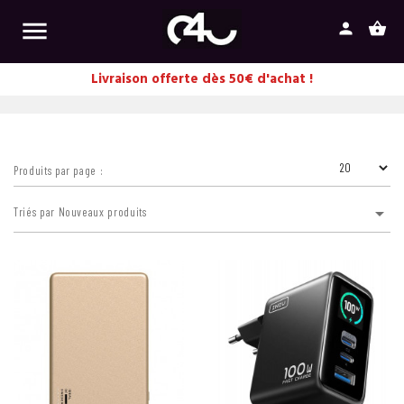

person
shopping_basket
Livraison offerte dès 50€ d'achat !
Produits par page :

Triés par Nouveaux produits