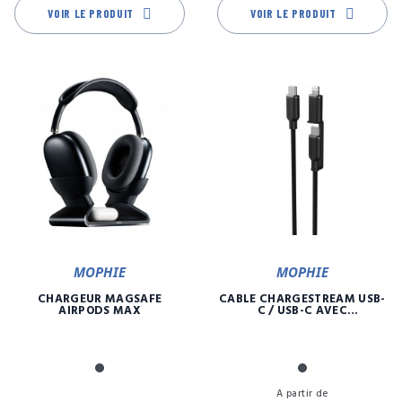
VOIR LE PRODUIT
VOIR LE PRODUIT
MOPHIE
MOPHIE
CHARGEUR MAGSAFE
CÂBLE CHARGESTREAM USB-
AIRPODS MAX
C / USB-C AVEC
CONNECTEUR LIGHTNING -
1M
Noir
Noir
Prix
Pr
A partir de