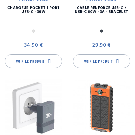
CHARGEUR POCKET 1 PORT
CÂBLE RENFORCÉ USB-C /
USB-C - 30W
USB-C 60W - 3A - BRACELET
Gris
Noir
Prix
Pr
34,90 €
29,90 €
VOIR LE PRODUIT
VOIR LE PRODUIT