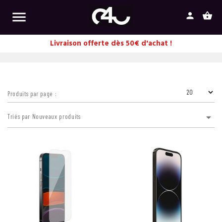

person
shopping_basket
Livraison offerte dès 50€ d'achat !
Produits par page :

Triés par Nouveaux produits