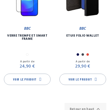
BBC
BBC
VERRE TREMPÉ ET SMART
ETUIS FOLIO WALLET
FRAME
Transparent
Marine
Noir
Rouge
Prix
Pr
A partir de
A partir de
24,90 €
29,90 €
VOIR LE PRODUIT
VOIR LE PRODUIT

Retour en haut