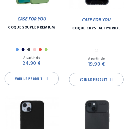
CASE FOR YOU
CASE FOR YOU
COQUE SOUPLE PREMIUM
COQUE CRYSTAL HYBRIDE
Bleu
Marine
Noir
Rose
Rouge
Vert
Transparent
Prix
Pr
A partir de
A partir de
24,90 €
19,90 €
VOIR LE PRODUIT
VOIR LE PRODUIT