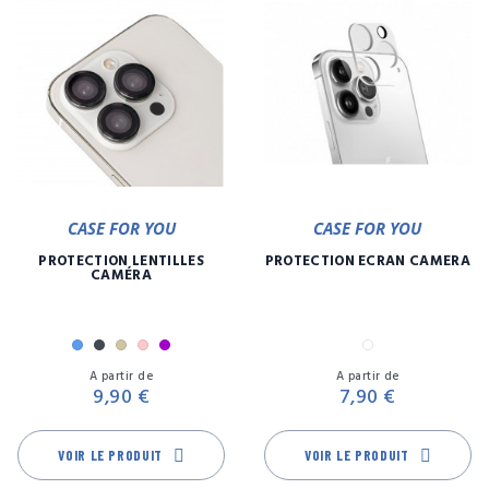
CASE FOR YOU
CASE FOR YOU
PROTECTION LENTILLES
PROTECTION ÉCRAN CAMÉRA
CAMÉRA
Bleu
Noir
Or
Rose
Violet
Transparent
Prix
Pr
A partir de
A partir de
9,90 €
7,90 €
VOIR LE PRODUIT
VOIR LE PRODUIT