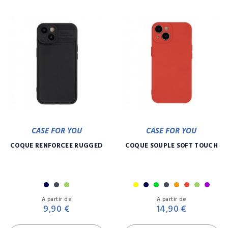
CASE FOR YOU
CASE FOR YOU
COQUE RENFORCÉE RUGGED
COQUE SOUPLE SOFT TOUCH
Marine
Noir
Vert
Jaune
Marine
Menthe
Noir
Orange
Rouge
Vert
Viole
Prix
Pr
A partir de
A partir de
9,90 €
14,90 €