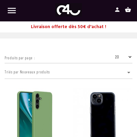

person
shopping_basket
Livraison offerte dès 50€ d'achat !
Produits par page :

Triés par Nouveaux produits