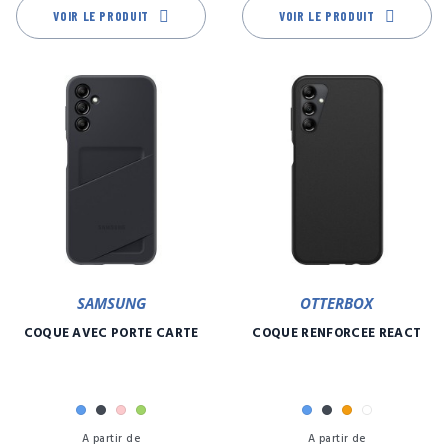
VOIR LE PRODUIT
VOIR LE PRODUIT
SAMSUNG
OTTERBOX
COQUE AVEC PORTE CARTE
COQUE RENFORCÉE REACT
Bleu
Noir
Rose
Vert
Bleu
Noir
Orange
Transpare
Prix
Pr
A partir de
A partir de