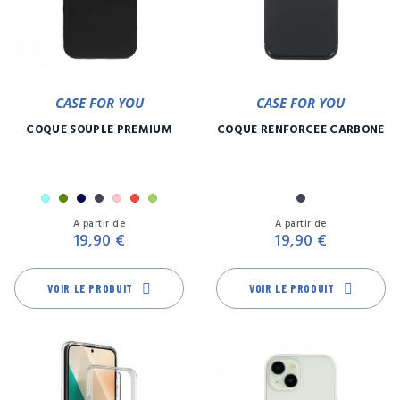
CASE FOR YOU
CASE FOR YOU
COQUE SOUPLE PREMIUM
COQUE RENFORCÉE CARBONE
Bleu
Kaki
Marine
Noir
Rose
Rouge
Vert
Noir
Prix
Pr
ciel
A partir de
A partir de
19,90 €
19,90 €
VOIR LE PRODUIT
VOIR LE PRODUIT