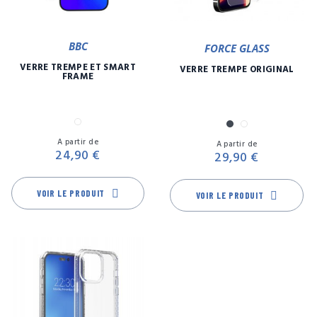
BBC
FORCE GLASS
VERRE TREMPÉ ET SMART
VERRE TREMPÉ ORIGINAL
FRAME
Transparent
Noir
Transparent
Prix
Pr
A partir de
A partir de
24,90 €
29,90 €
VOIR LE PRODUIT
VOIR LE PRODUIT