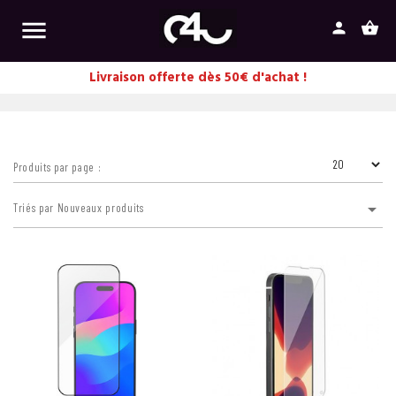

person
shopping_basket
Livraison offerte dès 50€ d'achat !
Produits par page :

Triés par Nouveaux produits