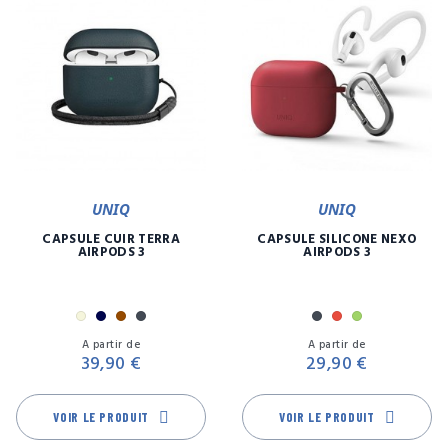
UNIQ
UNIQ
CAPSULE CUIR TERRA
CAPSULE SILICONE NEXO
AIRPODS 3
AIRPODS 3
Beige
Marine
Marron
Noir
Noir
Rouge
Vert
Prix
Pr
A partir de
A partir de
39,90 €
29,90 €
VOIR LE PRODUIT
VOIR LE PRODUIT