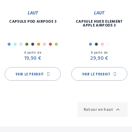
LAUT
LAUT
CAPSULE POD AIRPODS 3
CAPSULE HUEX ELEMENT
APPLE AIRPODS 3
Bleu
Bleu
Gris
Kaki
Noir
Orange
Rose
Rouge
Vert
Bleu
Noir
Rose
Transpare
Prix
Pr
ciel
A partir de
A partir de
19,90 €
29,90 €
VOIR LE PRODUIT
VOIR LE PRODUIT

Retour en haut