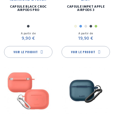
CAPSULE BLACK CROC
CAPSULE IMPKT APPLE
AIRPODS PRO
AIRPODS 3
Noir
Beige
Bleu
Gris
Noir
Vert
Prix
Pr
A partir de
A partir de
9,90 €
19,90 €
VOIR LE PRODUIT
VOIR LE PRODUIT