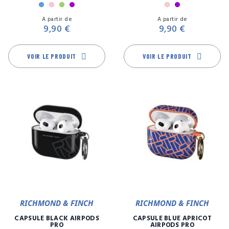
Bleu
Rose
Vert
Violet
Rose
Violet
Prix
Pr
A partir de
A partir de
9,90 €
9,90 €
VOIR LE PRODUIT
VOIR LE PRODUIT
RICHMOND & FINCH
RICHMOND & FINCH
CAPSULE BLACK AIRPODS
CAPSULE BLUE APRICOT
PRO
AIRPODS PRO