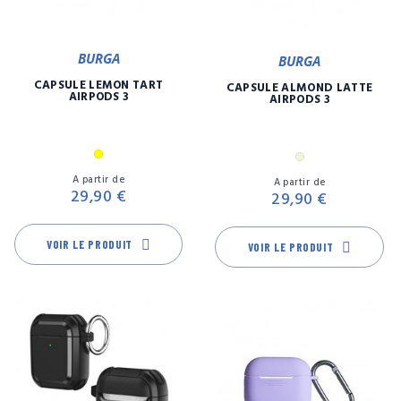
BURGA
BURGA
CAPSULE LEMON TART
CAPSULE ALMOND LATTE
AIRPODS 3
AIRPODS 3
Jaune
Beige
Prix
Pr
A partir de
A partir de
29,90 €
29,90 €
VOIR LE PRODUIT
VOIR LE PRODUIT