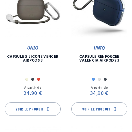
UNIQ
UNIQ
CAPSULE SILICONE VENCER
CAPSULE RENFORCÉE
AIRPODS 3
VALENCIA AIRPODS 3
Beige
Noir
Rouge
Bleu
Gris
Noir
Prix
Pr
A partir de
A partir de
24,90 €
34,90 €
VOIR LE PRODUIT
VOIR LE PRODUIT