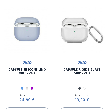
UNIQ
UNIQ
CAPSULE SILICONE LINO
CAPSULE RIGIDE GLASE
AIRPODS 3
AIRPODS 3
Bleu
Gris
Violet
Noir
Transparent
Prix
Pr
A partir de
A partir de
24,90 €
19,90 €