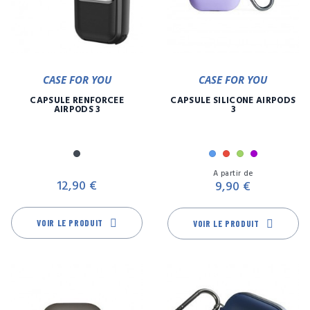
CASE FOR YOU
CASE FOR YOU
CAPSULE RENFORCÉE
CAPSULE SILICONE AIRPODS
AIRPODS 3
3
Noir
Bleu
Rouge
Vert
Violet
Prix
Pr
A partir de
12,90 €
9,90 €
VOIR LE PRODUIT
VOIR LE PRODUIT