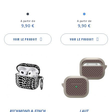
Noir
Bleu
Prix
Pr
A partir de
A partir de
9,90 €
9,90 €
VOIR LE PRODUIT
VOIR LE PRODUIT
RICHMOND & FINCH
LAUT