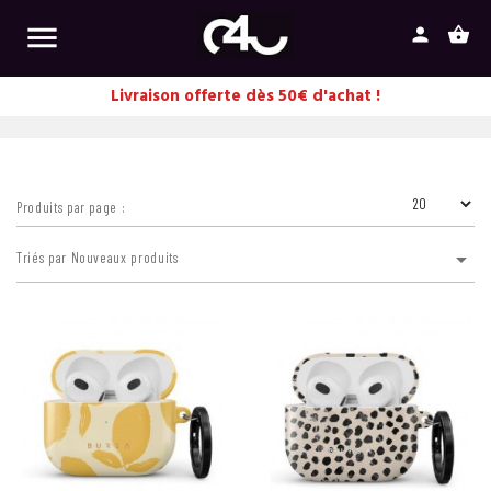

person
shopping_basket
Livraison offerte dès 50€ d'achat !
Produits par page :

Triés par Nouveaux produits