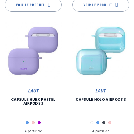
VOIR LE PRODUIT
VOIR LE PRODUIT
LAUT
LAUT
CAPSULE HUEX PASTEL
CAPSULE HOLO AIRPODS 3
AIRPODS 3
Bleu
Rose
Violet
Blanc
Bleu
Noir
Rose
Prix
Pr
A partir de
A partir de