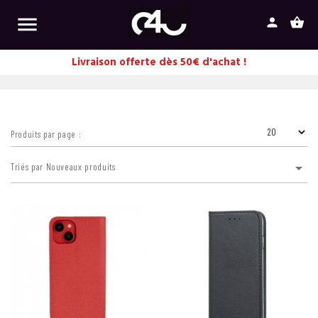

person
shopping_basket
Livraison offerte dès 50€ d'achat !
Produits par page :

Triés par Nouveaux produits