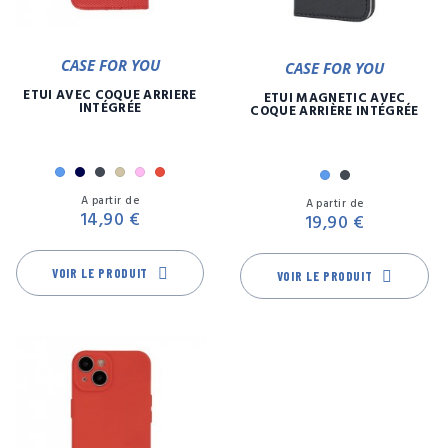
CASE FOR YOU
CASE FOR YOU
ETUI AVEC COQUE ARRIÈRE
ETUI MAGNETIC AVEC
INTÉGRÉE
COQUE ARRIÈRE INTÉGRÉE
Bleu
Marine
Noir
Or
Rose
Rouge
Bleu
Noir
Prix
Or
Pr
A partir de
A partir de
14,90 €
19,90 €
VOIR LE PRODUIT
VOIR LE PRODUIT