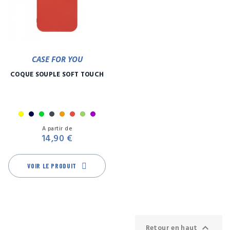
CASE FOR YOU
COQUE SOUPLE SOFT TOUCH
Jaune
Marine
Menthe
Noir
Orange
Rouge
Vert
Violet
Prix
A partir de
14,90 €
VOIR LE PRODUIT

Retour en haut