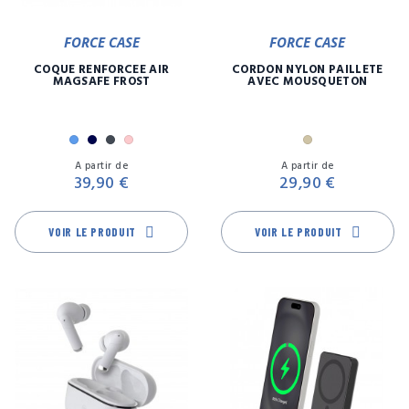
FORCE CASE
FORCE CASE
COQUE RENFORCÉE AIR
CORDON NYLON PAILLETE
MAGSAFE FROST
AVEC MOUSQUETON
Bleu
Marine
Noir
Rose
Or
Prix
Pr
A partir de
A partir de
39,90 €
29,90 €
VOIR LE PRODUIT
VOIR LE PRODUIT