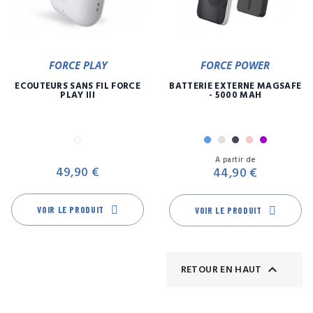
FORCE PLAY
FORCE POWER
ECOUTEURS SANS FIL FORCE
BATTERIE EXTERNE MAGSAFE
PLAY III
- 5000 MAH
Blanc
Bleu
Gris
Noir
Rose
Violet
Prix
Pr
A partir de
49,90 €
44,90 €
VOIR LE PRODUIT
VOIR LE PRODUIT

RETOUR EN HAUT