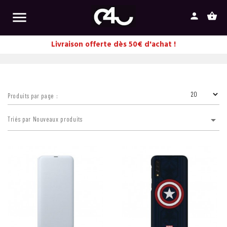

person
shopping_basket
Livraison offerte dès 50€ d'achat !
Produits par page :

Triés par Nouveaux produits