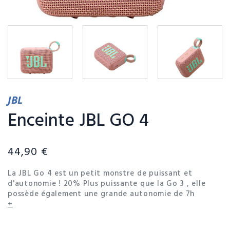
JBL
Enceinte JBL GO 4
44,90 €
La JBL Go 4 est un petit monstre de puissant et
d'autonomie ! 20% Plus puissante que la Go 3 , elle
possède également une grande autonomie de 7h
(d'utilisation), soit. Dotée de basses plus percutante,
+
elle vous permet de profiter de vos musiques préférés
sans les dénaturer. Sa résistance à l'eau et à la