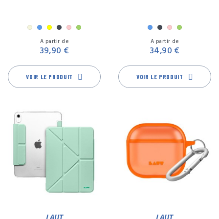
MM
Beige
Bleu
Jaune
Noir
Rose
Vert
Bleu
Noir
Rose
Vert
Prix
Pr
A partir de
A partir de
39,90 €
34,90 €
VOIR LE PRODUIT
VOIR LE PRODUIT
LAUT
LAUT