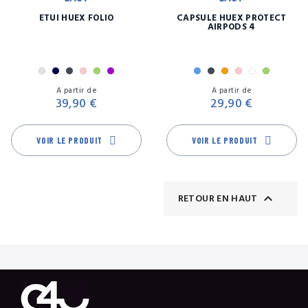
ETUI HUEX FOLIO
CAPSULE HUEX PROTECT
AIRPODS 4
Gris
Marine
Noir
Rose
Vert
Violet
Bleu
Noir
Orange
Rose
Transpare
Vert
Prix
Pr
A partir de
A partir de
39,90 €
29,90 €
VOIR LE PRODUIT
VOIR LE PRODUIT

RETOUR EN HAUT