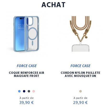
ACHAT
FORCE CASE
FORCE CASE
COQUE RENFORCÉE AIR
CORDON NYLON PAILLETE
MAGSAFE FROST
AVEC MOUSQUETON
Bleu
Marine
Noir
Rose
Or
Prix
Pr
A partir de
A partir de
39,90 €
29,90 €