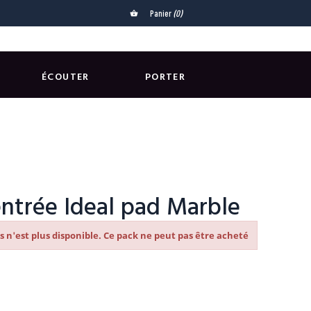
Panier
(0)
shopping_basket
ÉCOUTER
PORTER
entrée Ideal pad Marble
s n'est plus disponible. Ce pack ne peut pas être acheté