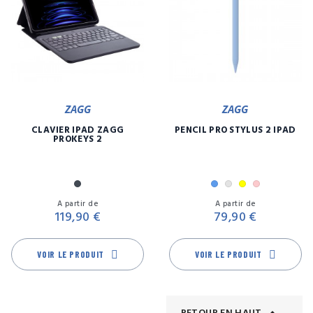
ZAGG
ZAGG
CLAVIER IPAD ZAGG
PENCIL PRO STYLUS 2 IPAD
PROKEYS 2
Noir
Bleu
Gris
Jaune
Rose
Prix
Pr
A partir de
A partir de
119,90 €
79,90 €
VOIR LE PRODUIT
VOIR LE PRODUIT