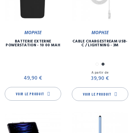
MOPHIE
MOPHIE
BATTERIE EXTERNE
CÂBLE CHARGESTREAM USB-
POWERSTATION - 10 00 MAH
C / LIGHTNING - 3M
Blanc
Noir
Prix
Pr
A partir de
49,90 €
39,90 €
VOIR LE PRODUIT
VOIR LE PRODUIT