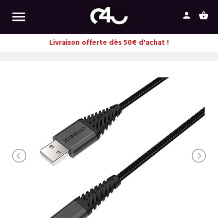

person
shopping_basket
Livraison offerte dès 50€ d'achat !