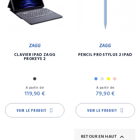
ZAGG
ZAGG
CLAVIER IPAD ZAGG
PENCIL PRO STYLUS 2 IPAD
PROKEYS 2
Noir
Bleu
Gris
Jaune
Rose
Prix
Pr
A partir de
A partir de
119,90 €
79,90 €
VOIR LE PRODUIT
VOIR LE PRODUIT

RETOUR EN HAUT