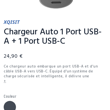
XQISIT
Chargeur Auto 1 Port USB-
A + 1 Port USB-C
24,90 €
Ce chargeur auto embarque un port USB-A et d'un
câble USB-A vers USB-C. Équipé d'un système de
charge sécurisée et intelligente, il délivre une
puissance de 2,4A pour effectuer une recharge rapide
+
de vos appareils. Doté d'un témoin LED de charge, il
embarque également une protection intégrée contre
les court-circuits et les surcharges. Xqisit associe
Couleur
simplicité, usage et design.
Noir