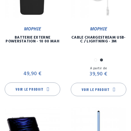
MOPHIE
MOPHIE
BATTERIE EXTERNE
CÂBLE CHARGESTREAM USB-
POWERSTATION - 10 00 MAH
C / LIGHTNING - 3M
Blanc
Noir
Prix
Pr
A partir de
49,90 €
39,90 €
VOIR LE PRODUIT
VOIR LE PRODUIT