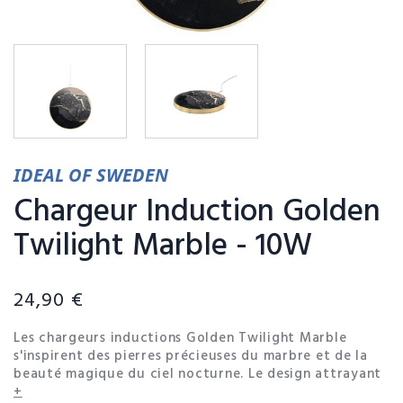
IDEAL OF SWEDEN
Chargeur Induction Golden
Twilight Marble - 10W
24,90 €
Les chargeurs inductions Golden Twilight Marble
s'inspirent des pierres précieuses du marbre et de la
beauté magique du ciel nocturne. Le design attrayant
évoque le mystique et se distingue par son motif
+