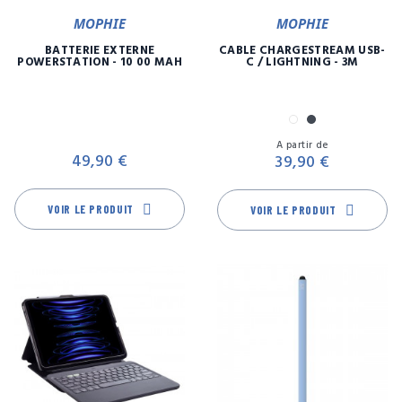
MOPHIE
MOPHIE
BATTERIE EXTERNE
CÂBLE CHARGESTREAM USB-
POWERSTATION - 10 00 MAH
C / LIGHTNING - 3M
Blanc
Noir
Prix
Pr
A partir de
49,90 €
39,90 €
VOIR LE PRODUIT
VOIR LE PRODUIT