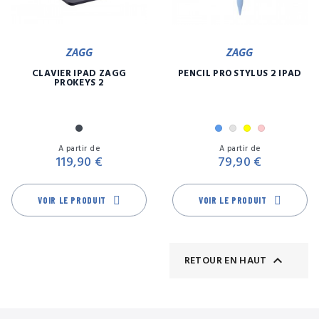
ZAGG
ZAGG
CLAVIER IPAD ZAGG
PENCIL PRO STYLUS 2 IPAD
PROKEYS 2
Noir
Bleu
Gris
Jaune
Rose
Prix
Pr
A partir de
A partir de
119,90 €
79,90 €
VOIR LE PRODUIT
VOIR LE PRODUIT

RETOUR EN HAUT