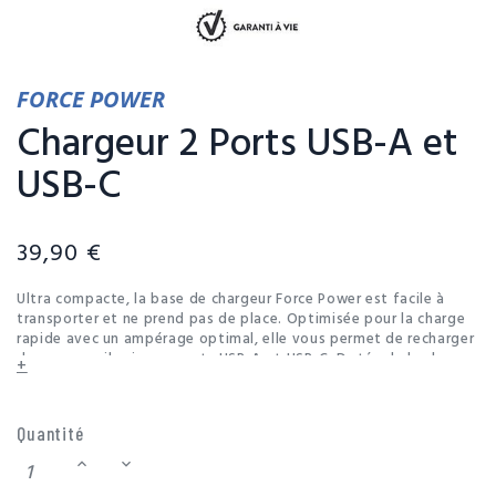
FORCE POWER
Chargeur 2 Ports USB-A et
USB-C
39,90 €
Ultra compacte, la base de chargeur Force Power est facile à
transporter et ne prend pas de place. Optimisée pour la charge
rapide avec un ampérage optimal, elle vous permet de recharger
deux appareils via ses ports USB-A et USB-C. Dotée de la charge
+
intelligente, elle est capable d’ajuster la puissance de charge
pour prendre soin des batteries. Son revêtement silicone la
protège des chocs et des rayures pour vous accompagner pour
Quantité
longtemps.Parce que 80% des casses se produisent moins d'un
an après l'achat d'un smartphone et que les mobiles font partie
intégrante de notre vie, FORCE GLASS, FORCE CASE et FORCE