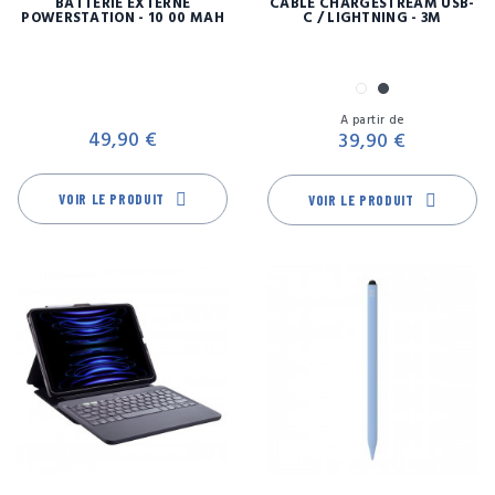
BATTERIE EXTERNE
CÂBLE CHARGESTREAM USB-
POWERSTATION - 10 00 MAH
C / LIGHTNING - 3M
Blanc
Noir
Prix
Pr
A partir de
49,90 €
39,90 €
VOIR LE PRODUIT
VOIR LE PRODUIT