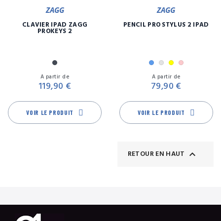
ZAGG
ZAGG
CLAVIER IPAD ZAGG
PENCIL PRO STYLUS 2 IPAD
PROKEYS 2
Noir
Bleu
Gris
Jaune
Rose
Prix
Pr
A partir de
A partir de
119,90 €
79,90 €
VOIR LE PRODUIT
VOIR LE PRODUIT

RETOUR EN HAUT