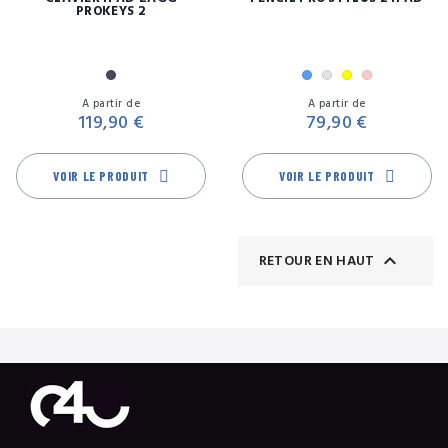
PROKEYS 2
Noir
Bleu
Gris
Jaune
Rose
Prix
Pr
A partir de
A partir de
119,90 €
79,90 €
VOIR LE PRODUIT
VOIR LE PRODUIT

RETOUR EN HAUT