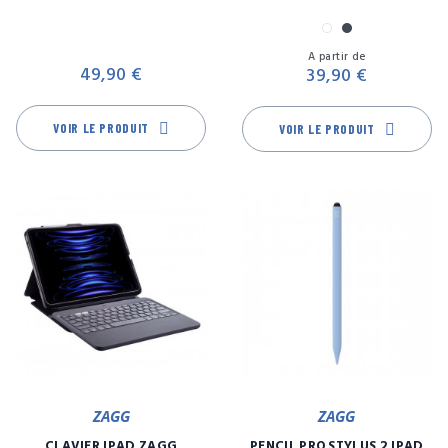
Blanc
Noir
Prix
Pr
A partir de
49,90 €
39,90 €
VOIR LE PRODUIT
VOIR LE PRODUIT
ZAGG
ZAGG
CLAVIER IPAD ZAGG
PENCIL PRO STYLUS 2 IPAD