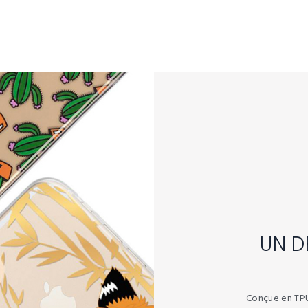
UN D
Conçue en TPU 