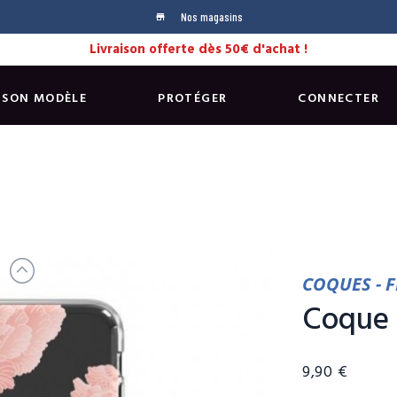
Nos magasins
store
Livraison offerte dès 50€ d'achat !
 SON MODÈLE
PROTÉGER
CONNECTER
COQUES - 
Coque 
9,90 €