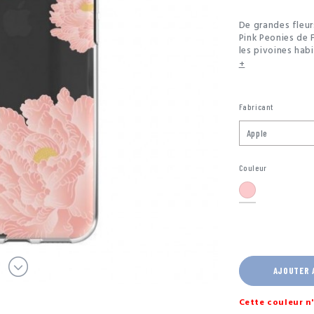
De grandes fleur
Pink Peonies de 
les pivoines habi
couleur. Conçue 
+
un accessoire te
contre les chute
Flavr sont dessi
Fabricant
constante de nou
Concevoir des pr
Couleur
Rose
AJOUTER 
Cette couleur n'