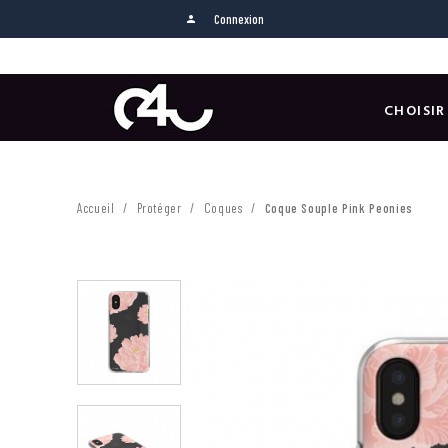
Connexion
person
CHOISIR
Accueil
Protéger
Coques
Coque Souple Pink Peonies