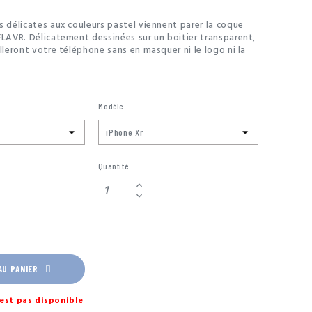
s délicates aux couleurs pastel viennent parer la coque
FLAVR. Délicatement dessinées sur un boitier transparent,
lleront votre téléphone sans en masquer ni le logo ni la
en TPU souple de haute qualité, la coque Pink Peonies est
ndance aussi bien qu’une protection efficace et durable
s et les chocs. Toutes les protections pour smartphones
nées en Allemagne par une équipe de créatifs en recherche
Modèle
veaux dessins et matériaux. Leur ligne de conduite ?
oduits solides, pratiques et stylés !
Quantité
AU PANIER
est pas disponible