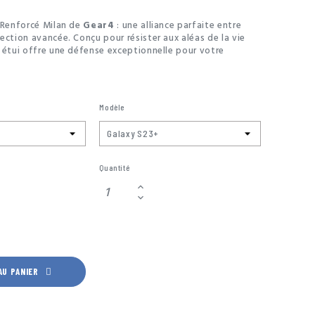
 Renforcé Milan de
Gear4
: une alliance parfaite entre
ection avancée. Conçu pour résister aux aléas de la vie
 étui offre une défense exceptionnelle pour votre
ne.
 à protéger contre les chutes d'une hauteur maximale de
Milan est conçu pour offrir une tranquillité d'esprit
Modèle
 la technologie D3O Crystalex™ intégrée, cet étui utilise
 pointe pour offrir une protection de premier ordre, tout
parent pour mettre en valeur la beauté de votre appareil.
Quantité
AU PANIER