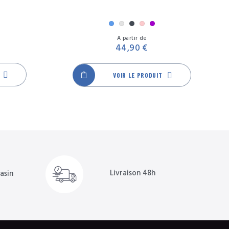
Bleu
Gris
Noir
Rose
Violet
Prix
Prix
A partir de
44,90 €
VOIR LE PRODUIT
Livraison 48h
asin