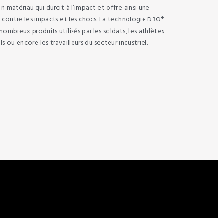
n matériau qui durcit à l’impact et offre ainsi une
 contre les impacts et les chocs. La technologie D3O®
nombreux produits utilisés par les soldats, les athlètes
s ou encore les travailleurs du secteur industriel.