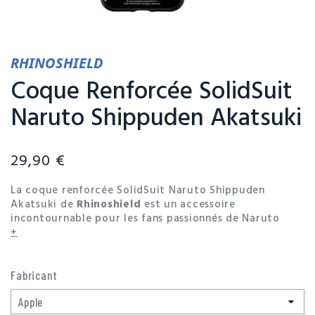
RHINOSHIELD
Coque Renforcée SolidSuit
Naruto Shippuden Akatsuki
29,90 €
La coque renforcée SolidSuit Naruto Shippuden
Akatsuki de
Rhinoshield
est un accessoire
incontournable pour les fans passionnés de Naruto
Shippuden. Cette coque offre une protection
+
exceptionnelle associée à la technologie avancée
Shock Spread. Cette technologie utilise des matériaux
absorbants les chocs et des motifs en nid d'abeille
Fabricant
pour disperser l'énergie d'impact, offrant ainsi une
protection supérieure contre les chutes et les chocs