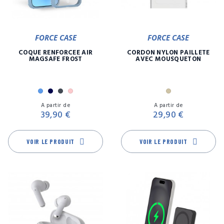
FORCE CASE
FORCE CASE
COQUE RENFORCÉE AIR
CORDON NYLON PAILLETE
MAGSAFE FROST
AVEC MOUSQUETON
Bleu
Marine
Noir
Rose
Or
Prix
Pr
A partir de
A partir de
39,90 €
29,90 €
VOIR LE PRODUIT
VOIR LE PRODUIT