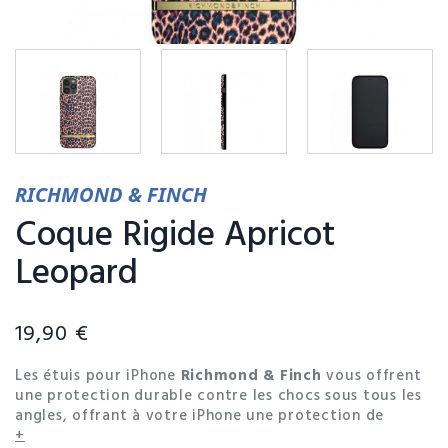
RICHMOND & FINCH
Coque Rigide Apricot
Leopard
19,90 €
Les étuis pour iPhone
Richmond & Finch
vous offrent
une protection durable contre les chocs sous tous les
angles, offrant à votre iPhone une protection de
qualité militaire. Choisissez parmi une variété de
+