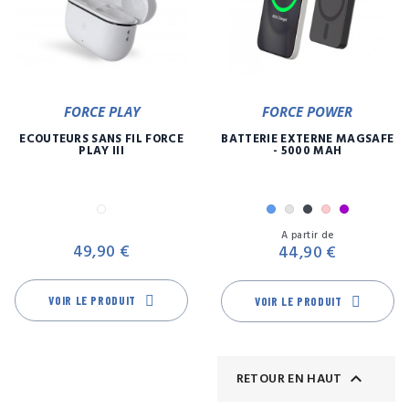
FORCE PLAY
FORCE POWER
ECOUTEURS SANS FIL FORCE
BATTERIE EXTERNE MAGSAFE
PLAY III
- 5000 MAH
Blanc
Bleu
Gris
Noir
Rose
Violet
Prix
Pr
A partir de
49,90 €
44,90 €
VOIR LE PRODUIT
VOIR LE PRODUIT

RETOUR EN HAUT