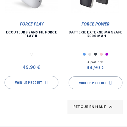
FORCE PLAY
FORCE POWER
ECOUTEURS SANS FIL FORCE
BATTERIE EXTERNE MAGSAFE
PLAY III
- 5000 MAH
Blanc
Bleu
Gris
Noir
Rose
Violet
Prix
Pr
A partir de
49,90 €
44,90 €
VOIR LE PRODUIT
VOIR LE PRODUIT

RETOUR EN HAUT