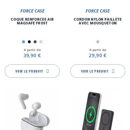
FORCE CASE
FORCE CASE
COQUE RENFORCÉE AIR
CORDON NYLON PAILLETE
MAGSAFE FROST
AVEC MOUSQUETON
Bleu
Marine
Noir
Rose
Or
Prix
Pr
A partir de
A partir de
39,90 €
29,90 €
VOIR LE PRODUIT
VOIR LE PRODUIT