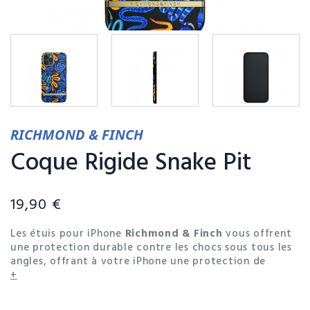
RICHMOND & FINCH
Coque Rigide Snake Pit
19,90 €
Les étuis pour iPhone
Richmond & Finch
vous offrent
une protection durable contre les chocs sous tous les
angles, offrant à votre iPhone une protection de
qualité militaire. Choisissez parmi une variété de
+
motifs pour trouver votre style.