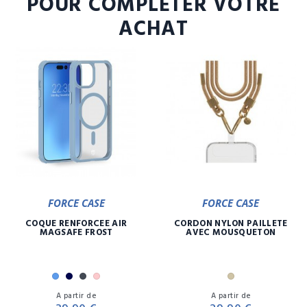
POUR COMPLÉTER VOTRE
ACHAT
FORCE CASE
FORCE CASE
COQUE RENFORCÉE AIR
CORDON NYLON PAILLETE
MAGSAFE FROST
AVEC MOUSQUETON
Bleu
Marine
Noir
Rose
Or
Prix
Pr
A partir de
A partir de