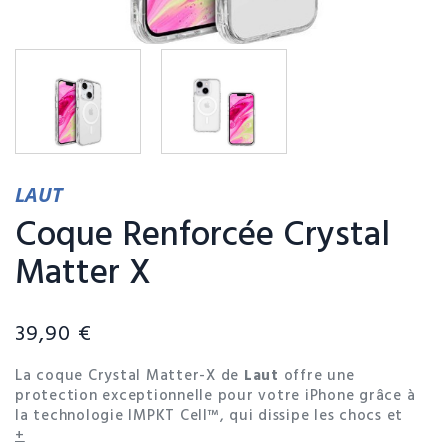
LAUT
Coque Renforcée Crystal
Matter X
39,90 €
La coque Crystal Matter-X de
Laut
offre une
protection exceptionnelle pour votre iPhone grâce à
la technologie IMPKT Cell™, qui dissipe les chocs et
protège contre les impacts. Son design transparent
+