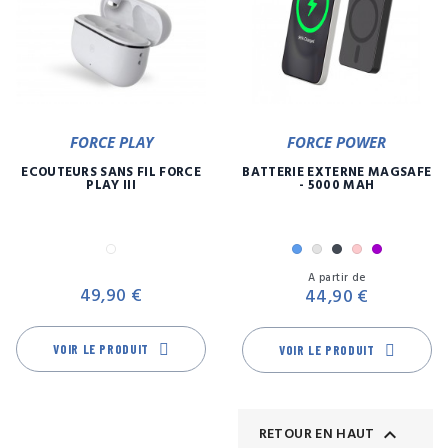
FORCE PLAY
FORCE POWER
ECOUTEURS SANS FIL FORCE
BATTERIE EXTERNE MAGSAFE
PLAY III
- 5000 MAH
Blanc
Bleu
Gris
Noir
Rose
Violet
Prix
Pr
A partir de
49,90 €
44,90 €
VOIR LE PRODUIT
VOIR LE PRODUIT

RETOUR EN HAUT