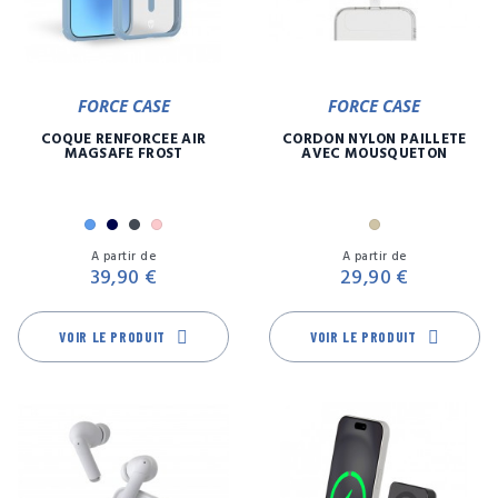
FORCE CASE
FORCE CASE
COQUE RENFORCÉE AIR
CORDON NYLON PAILLETE
MAGSAFE FROST
AVEC MOUSQUETON
Bleu
Marine
Noir
Rose
Or
Prix
Pr
A partir de
A partir de
39,90 €
29,90 €
VOIR LE PRODUIT
VOIR LE PRODUIT