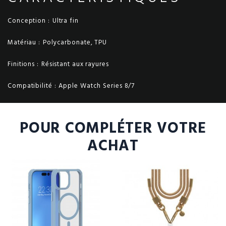
Conception :
Ultra fin
Matériau :
Polycarbonate, TPU
Finitions :
Résistant aux rayures
Compatibilité :
Apple Watch Series 8/7
POUR COMPLÉTER VOTRE
ACHAT