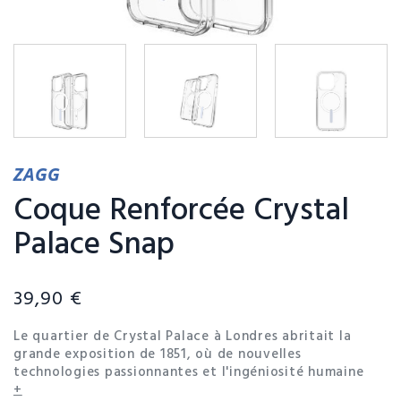
ZAGG
Coque Renforcée Crystal
Palace Snap
39,90 €
Le quartier de Crystal Palace à Londres abritait la
grande exposition de 1851, où de nouvelles
technologies passionnantes et l'ingéniosité humaine
étaient exposées. Inspirés par cela, nos coques
+