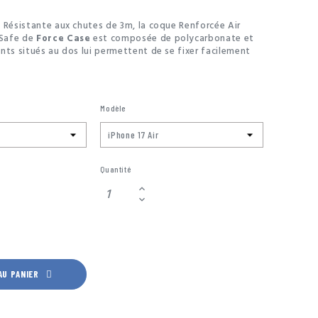
!
Résistante aux chutes de 3m, la coque Renforcée Air
Safe de
Force Case
est composée de polycarbonate et
nts situés au dos lui permettent de se fixer facilement
s conçus pour MagSafe.
istante, son design laisse apprécier la beauté originale
one tout en vous offrant la meilleure prise en main.
Modèle
ir d'un alliage de polymère traité contre le jaunissement,
servera sa transparence beaucoup plus longtemps.
Quantité
AU PANIER