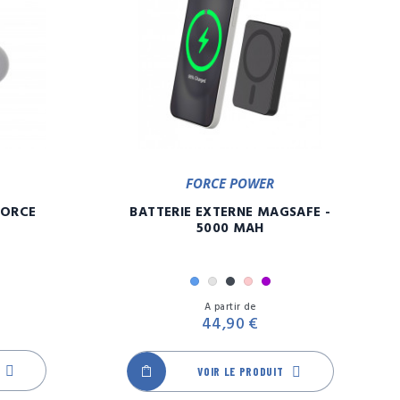
FORCE POWER
FORCE
BATTERIE EXTERNE MAGSAFE -
5000 MAH
Bleu
Gris
Noir
Rose
Violet
Prix
Prix
A partir de
44,90 €
VOIR LE PRODUIT