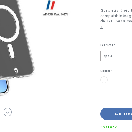
Garantie à vie 
compatible Mag
de TPU. Ses aima
sur des appareil
+
Esthétique et rés
de votre smartph
Fabricant
Fabriquée à part
votre coque con
Couleur
Transparent
AJOUTER 
En stock