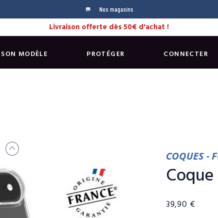
Nos magasins
store
Livraison offerte dès 50€ d'achat !
 SON MODÈLE
PROTÉGER
CONNECTER
COQUES - 
Coque 
39,90 €