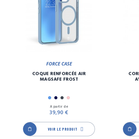
FORCE CASE
COQUE RENFORCÉE AIR
COR
MAGSAFE FROST
A
Bleu
Marine
Noir
Rose
Prix
A partir de
39,90 €
VOIR LE PRODUIT