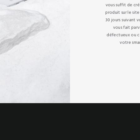
vous suffit de cr
produit sur le sit
30 jours suivant v
vous fait par
défectueux ou ca
votre sma