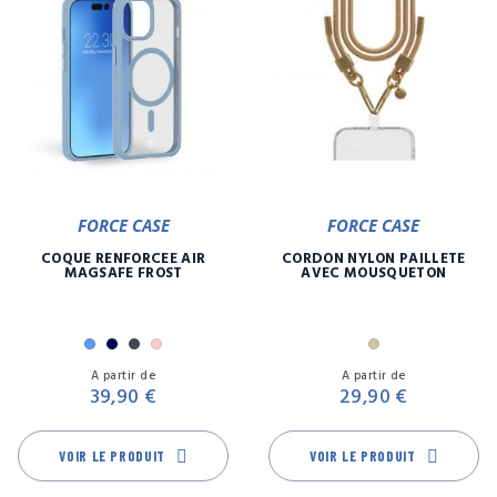
FORCE CASE
FORCE CASE
COQUE RENFORCÉE AIR
CORDON NYLON PAILLETE
MAGSAFE FROST
AVEC MOUSQUETON
Bleu
Marine
Noir
Rose
Or
Prix
Pr
A partir de
A partir de
39,90 €
29,90 €
VOIR LE PRODUIT
VOIR LE PRODUIT