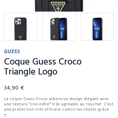
GUESS
Coque Guess Croco
Triangle Logo
34,90 €
La coque Guess Croco arbore un design élégant avec
une texture "crocodile" très agréable au toucher. C'est
une protection très efficace contre les chutes grâce
au fait que les bords de la coque sont légèrement
+