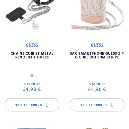
GUESS
GUESS
CHAINE CUIR ET MÉTAL
SAC SMARTPHONE GUESS ZIP
PENDENTIF GUESS
G CUBE BOTTOM STRIPE
Argent
Prix
Pr
A partir de
A partir de
34,90 €
44,90 €
VOIR LE PRODUIT
VOIR LE PRODUIT