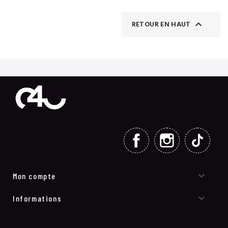

RETOUR EN HAUT
FACEBOOK
INSTAGRAM
TIKT

Mon compte

Informations