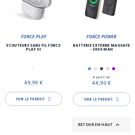
FORCE PLAY
FORCE POWER
ECOUTEURS SANS FIL FORCE
BATTERIE EXTERNE MAGSAFE
PLAY III
- 5000 MAH
Blanc
Bleu
Gris
Noir
Rose
Violet
Prix
Pr
A partir de
49,90 €
44,90 €
VOIR LE PRODUIT
VOIR LE PRODUIT

RETOUR EN HAUT