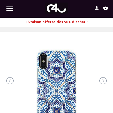

person
shopping_basket
Livraison offerte dès 50€ d'achat !