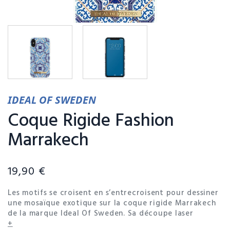
IDEAL OF SWEDEN
Coque Rigide Fashion
Marrakech
19,90 €
Les motifs se croisent en s’entrecroisent pour dessiner
une mosaïque exotique sur la coque rigide Marrakech
de la marque Ideal Of Sweden. Sa découpe laser
parfaitement ajustée lui permet d’épouser les lignes
+