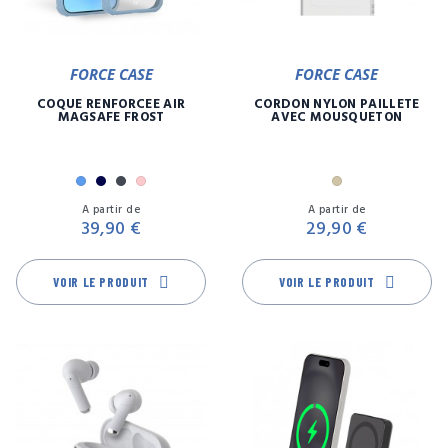
FORCE CASE
FORCE CASE
COQUE RENFORCÉE AIR
CORDON NYLON PAILLETE
MAGSAFE FROST
AVEC MOUSQUETON
Bleu
Marine
Noir
Rose
Or
Prix
Pr
A partir de
A partir de
39,90 €
29,90 €
VOIR LE PRODUIT
VOIR LE PRODUIT