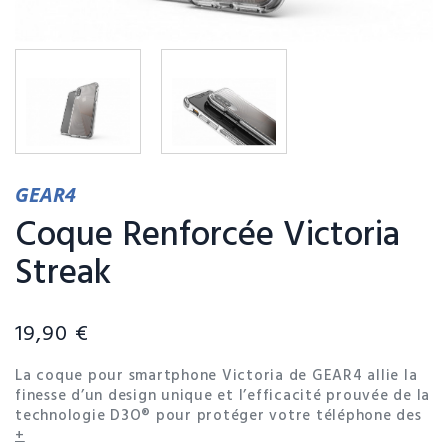
GEAR4
Coque Renforcée Victoria
Streak
19,90 €
La coque pour smartphone Victoria de GEAR4 allie la
finesse d’un design unique et l’efficacité prouvée de la
technologie D3O® pour protéger votre téléphone des
chutes et des chocs. Le D3O® est un matériau high-
+