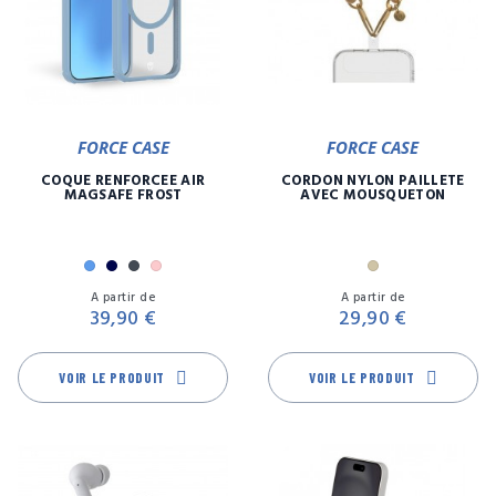
FORCE CASE
FORCE CASE
COQUE RENFORCÉE AIR
CORDON NYLON PAILLETE
MAGSAFE FROST
AVEC MOUSQUETON
Bleu
Marine
Noir
Rose
Or
Prix
Pr
A partir de
A partir de
39,90 €
29,90 €
VOIR LE PRODUIT
VOIR LE PRODUIT