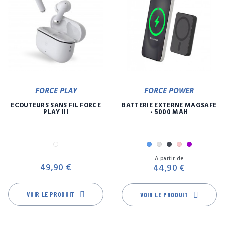
FORCE PLAY
FORCE POWER
ECOUTEURS SANS FIL FORCE
BATTERIE EXTERNE MAGSAFE
PLAY III
- 5000 MAH
Blanc
Bleu
Gris
Noir
Rose
Violet
Prix
Pr
A partir de
49,90 €
44,90 €
VOIR LE PRODUIT
VOIR LE PRODUIT