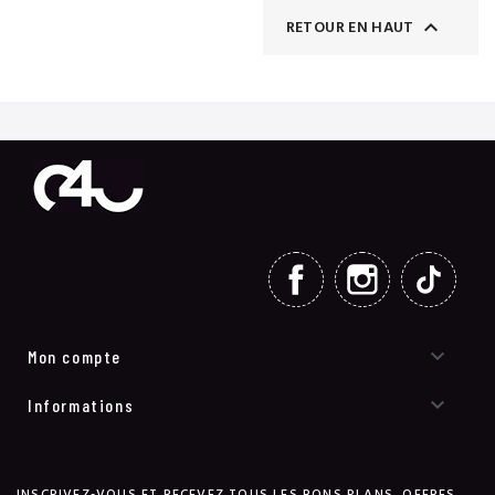

RETOUR EN HAUT
FACEBOOK
INSTAGRAM
TIKT

Mon compte

Informations
INSCRIVEZ-VOUS ET RECEVEZ TOUS LES BONS PLANS, OFFRES