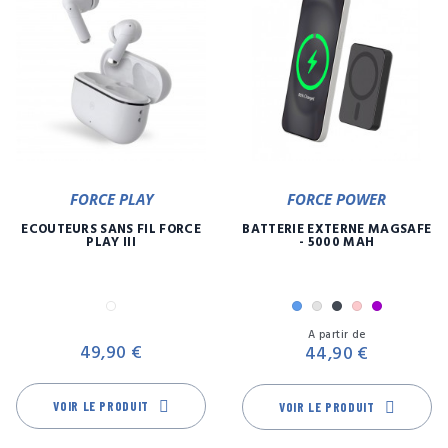
FORCE PLAY
FORCE POWER
ECOUTEURS SANS FIL FORCE
BATTERIE EXTERNE MAGSAFE
PLAY III
- 5000 MAH
Blanc
Bleu
Gris
Noir
Rose
Violet
Prix
Pr
A partir de
49,90 €
44,90 €
VOIR LE PRODUIT
VOIR LE PRODUIT