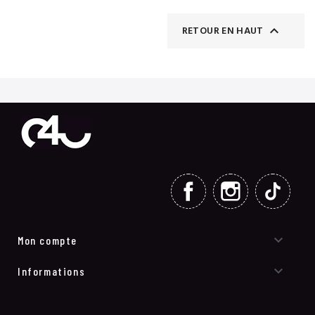

RETOUR EN HAUT
FACEBOOK
INSTAGRAM
TIKT

Mon compte

Informations