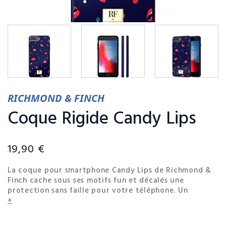
RICHMOND & FINCH
Coque Rigide Candy Lips
19,90 €
La coque pour smartphone Candy Lips de Richmond &
Finch cache sous ses motifs fun et décalés une
protection sans faille pour votre téléphone. Un
bumper en silicone ajusté caché sous la coque de
+
protection rigide permet d'amortir les chocs et de
parer les chutes pour une protection à 360°. Les