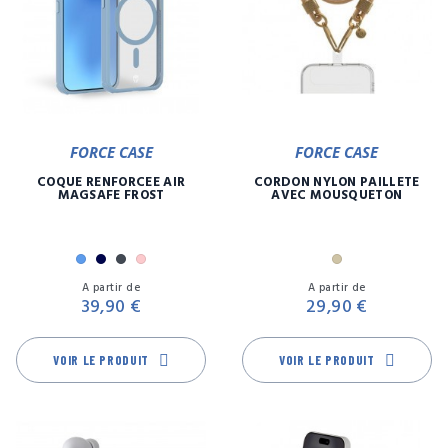
FORCE CASE
FORCE CASE
COQUE RENFORCÉE AIR
CORDON NYLON PAILLETE
MAGSAFE FROST
AVEC MOUSQUETON
Bleu
Marine
Noir
Rose
Or
Prix
Pr
A partir de
A partir de
39,90 €
29,90 €
VOIR LE PRODUIT
VOIR LE PRODUIT