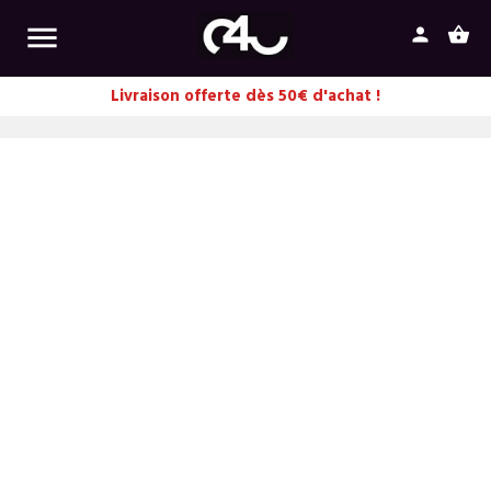

person
shopping_basket
Livraison offerte dès 50€ d'achat !