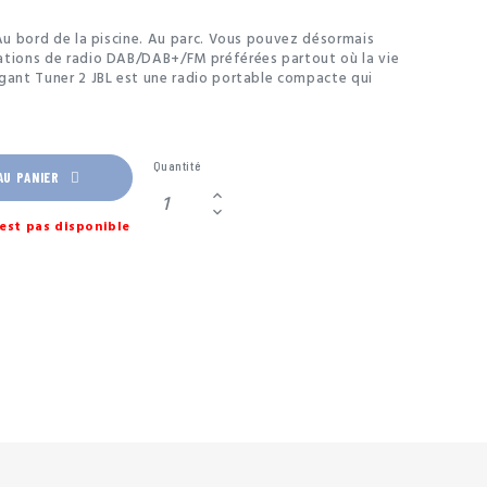
 Au bord de la piscine. Au parc. Vous pouvez désormais
ations de radio DAB/DAB+/FM préférées partout où la vie
gant Tuner 2 JBL est une radio portable compacte qui
 cristallin, la connectivité Bluetooth et 12 heures
trouvez rapidement vos stations préférées grâce à cinq
églage. La radio possède également un écran LCD avec
our une lecture simple des informations sur la station de
Quantité
ndice d’étanchéité IPX7, elle est conçue pour une
AU PANIER
térieur. Ainsi, même en cas de pluie torrentielle soudaine,
coutez vos stations préférées pendant des heures. Que
est pas disponible
s news et la météo le matin, de la musique ou d’autres
e soir.