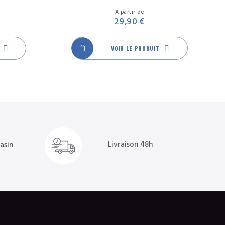
olet
Bleu
Noir
Orange
Rose
Transparent
Vert
Prix
Prix
A partir de
29,90 €
VOIR LE PRODUIT
Livraison 48h
asin