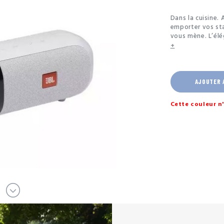
Dans la cuisine.
emporter vos st
vous mène. L’élé
vous offre un son
+
d’autonomie. Re
touches de prér
menu déroulant p
radio. Avec un i
AJOUTER 
utilisation en ex
pas de stress. É
Cette couleur n'
vous écoutiez le
divertissements l