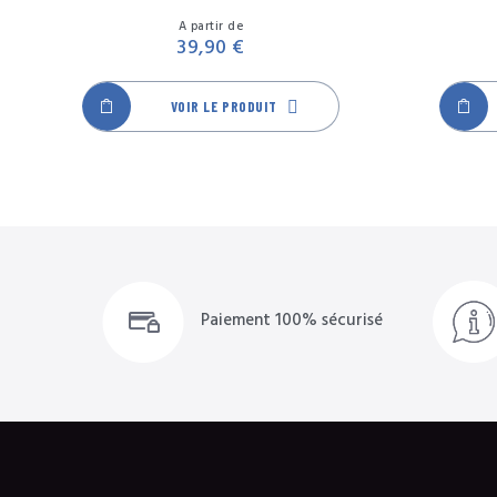
Beige
Bleu
Jaune
Noir
Rose
Vert
Prix
A partir de
39,90 €
VOIR LE PRODUIT
Paiement 100% sécurisé