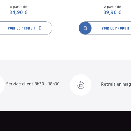
Bleu
Noir
Rose
Vert
Gris
Marine
Noir
Rose
Vert
Vi
Prix
A partir de
A partir de
34,90 €
39,90 €
VOIR LE PRODUIT
VOIR LE PRODUIT
Service client 8h30 - 18h30
Retrait en mag