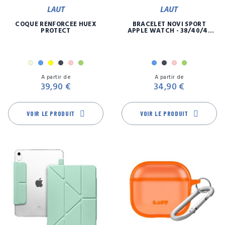
LAUT
LAUT
COQUE RENFORCÉE HUEX
BRACELET NOVI SPORT
PROTECT
APPLE WATCH - 38/40/41
MM
Beige
Bleu
Jaune
Noir
Rose
Vert
Bleu
Noir
Rose
Vert
Prix
Pr
A partir de
A partir de
39,90 €
34,90 €
VOIR LE PRODUIT
VOIR LE PRODUIT