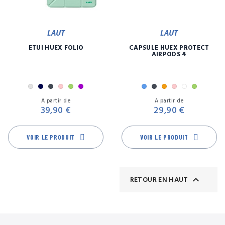
LAUT
LAUT
ETUI HUEX FOLIO
CAPSULE HUEX PROTECT
AIRPODS 4
Gris
Marine
Noir
Rose
Vert
Violet
Bleu
Noir
Orange
Rose
Transpare
Vert
Prix
Pr
A partir de
A partir de
39,90 €
29,90 €
VOIR LE PRODUIT
VOIR LE PRODUIT

RETOUR EN HAUT