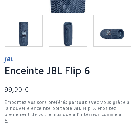
JBL
Enceinte JBL Flip 6
99,90 €
Emportez vos sons préférés partout avec vous grâce à
la nouvelle enceinte portable
JBL
Flip 6. Profitez
pleinement de votre musique à l’intérieur comme à
l’extérieur, et par tous les temps !
+
Conforme à la norme IP67, l'enceinte étanche Flip 6