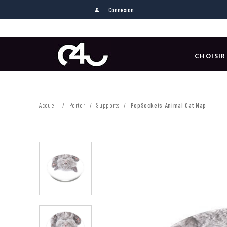
Connexion
person
CHOISIR
Accueil
Porter
Supports
PopSockets Animal Cat Nap