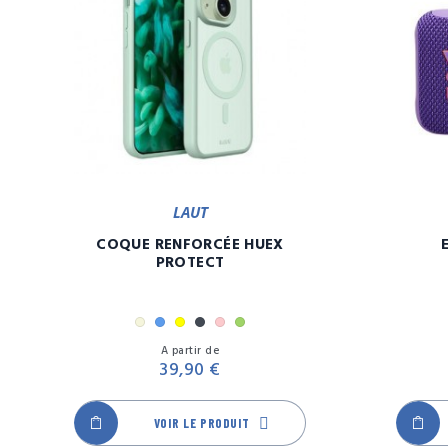
LAUT
COQUE RENFORCÉE HUEX
PROTECT
Beige
Bleu
Jaune
Noir
Rose
Vert
Prix
A partir de
39,90 €
VOIR LE PRODUIT