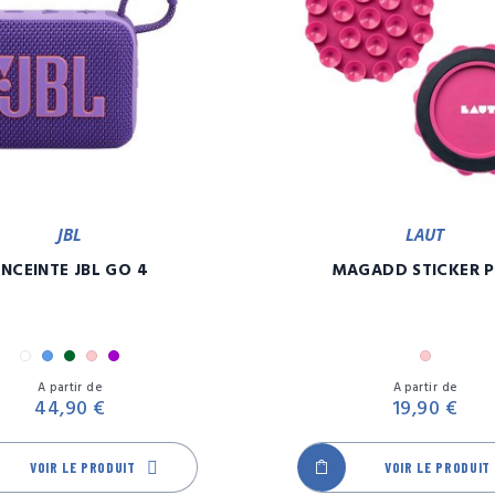
JBL
LAUT
ENCEINTE JBL GO 4
MAGADD STICKER 
Blanc
Bleu
Camouflage
Rose
Violet
Rose
Prix
A partir de
A partir de
44,90 €
19,90 €
VOIR LE PRODUIT
VOIR LE PRODUIT