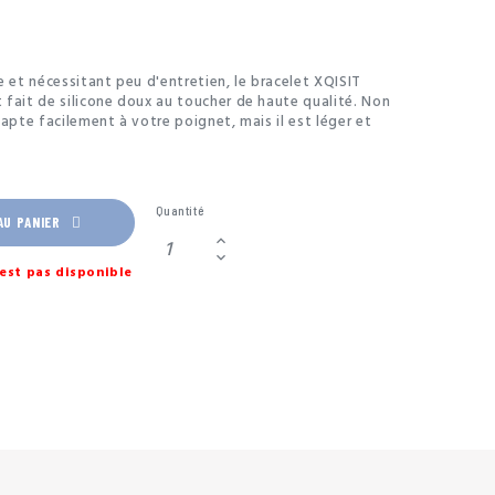
e et nécessitant peu d'entretien, le bracelet XQISIT
fait de silicone doux au toucher de haute qualité. Non
dapte facilement à votre poignet, mais il est léger et
eture à goupille facile à utiliser complète le look
scret du bracelet.
Quantité
AU PANIER
est pas disponible