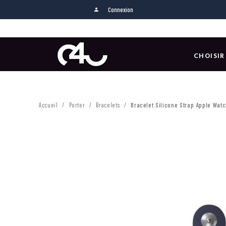
Connexion
person
CHOISIR
Accueil
Porter
Bracelets
Bracelet Silicone Strap Apple Wat