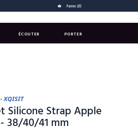
Panier
(0)
shopping_basket
ÉCOUTER
PORTER
- XQISIT
t Silicone Strap Apple
- 38/40/41 mm