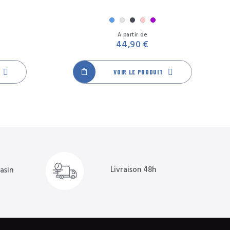
Bleu
Gris
Noir
Rose
Violet
Prix
Prix
A partir de
44,90 €
VOIR LE PRODUIT
Livraison 48h
asin