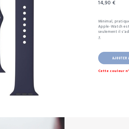
14,90 €
Minimal, pratiqu
Apple-Watch est 
seulement il s'a
flexible. La ferm
+
minimaliste et di
AJOUTER 
Cette couleur n'