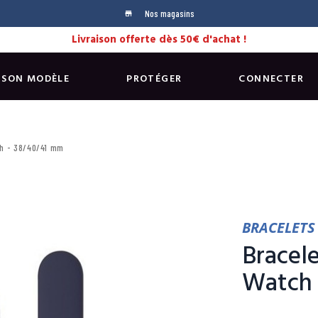
Nos magasins
store
Livraison offerte dès 50€ d'achat !
 SON MODÈLE
PROTÉGER
CONNECTER
ch - 38/40/41 mm
BRACELETS 
Bracele
Watch 