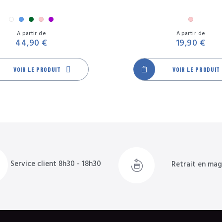
Blanc
Bleu
Camouflage
Rose
Violet
Rose
Prix
A partir de
A partir de
44,90 €
19,90 €
VOIR LE PRODUIT
VOIR LE PRODUIT
Service client 8h30 - 18h30
Retrait en mag