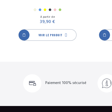
Beige
Bleu
Jaune
Noir
Rose
Vert
Prix
A partir de
39,90 €
VOIR LE PRODUIT
Paiement 100% sécurisé