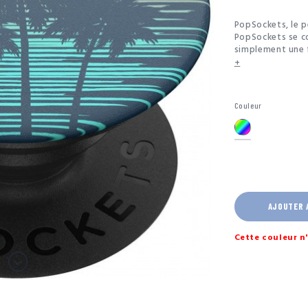
PopSockets, le pe
PopSockets se co
simplement une f
PopSockets pour 
+
la prise de photo
pour écrire des 
permet de posit
Couleur
des films.
Multicolore
AJOUTER 
Cette couleur n'