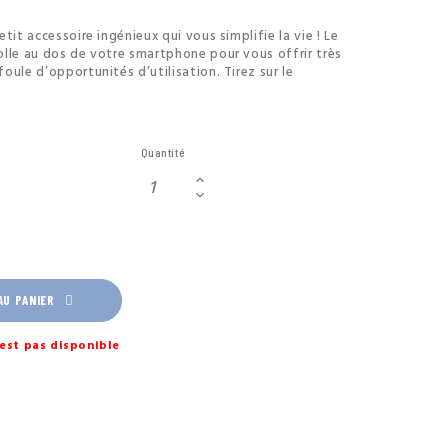
tit accessoire ingénieux qui vous simplifie la vie ! Le
lle au dos de votre smartphone pour vous offrir très
oule d’opportunités d’utilisation. Tirez sur le
le déployer, il devient alors une poignée pour stabiliser
s ou de selfies, il vous offre une bonne prise en main
messages ou tenir une conversations vidéo et vous
ionner votre téléphone en fonction Stand pour regarder
Quantité
AU PANIER
est pas disponible