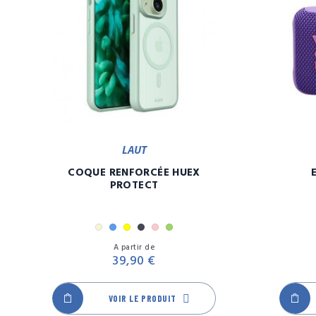
LAUT
COQUE RENFORCÉE HUEX
PROTECT
Beige
Bleu
Jaune
Noir
Rose
Vert
Prix
A partir de
39,90 €
VOIR LE PRODUIT