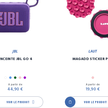
JBL
LAUT
ENCEINTE JBL GO 4
MAGADD STICKER 
Blanc
Bleu
Camouflage
Rose
Violet
Rose
Prix
A partir de
A partir de
44,90 €
19,90 €
VOIR LE PRODUIT
VOIR LE PRODUIT