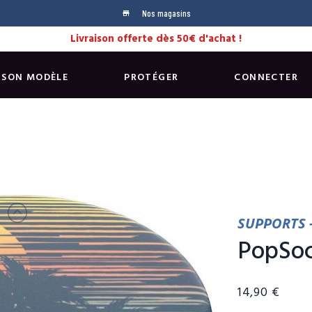
Nos magasins
store
Livraison offerte dès 50€ d'achat !
 SON MODÈLE
PROTÉGER
CONNECTER
SUPPORTS 
PopSoc
14,90 €