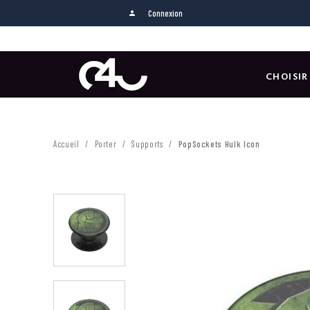
Connexion
person
CHOISIR
Accueil
Porter
Supports
PopSockets Hulk Icon