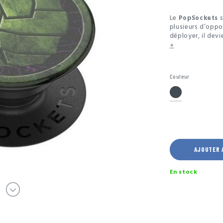
Le
PopSockets
s
plusieurs d’oppor
déployer, il devi
ou de selfies. Il
+
messages et vou
fonction Stand p
sans tenir le sm
Couleur
Noir
AJOUTER 
En stock