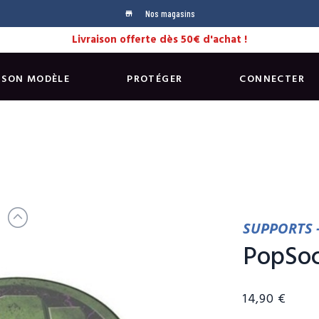
Nos magasins
store
Livraison offerte dès 50€ d'achat !
 SON MODÈLE
PROTÉGER
CONNECTER
SUPPORTS 
PopSoc
14,90 €