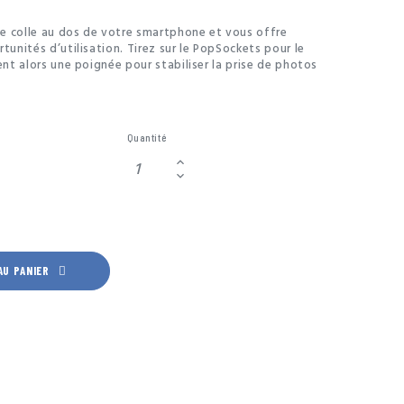
e colle au dos de votre smartphone et vous offre
tunités d’utilisation. Tirez sur le PopSockets pour le
ent alors une poignée pour stabiliser la prise de photos
 vous offre une bonne prise en main pour écrire des
s permet de positionner votre smartphone de côté en
our regarder des films ou pour passer un appel vidéo
artphone.
Quantité
AU PANIER