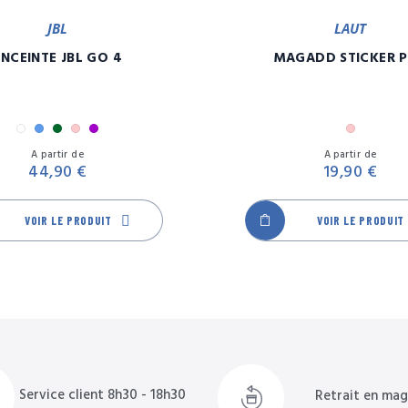
JBL
LAUT
ENCEINTE JBL GO 4
MAGADD STICKER 
Blanc
Bleu
Camouflage
Rose
Violet
Rose
Prix
A partir de
A partir de
44,90 €
19,90 €
VOIR LE PRODUIT
VOIR LE PRODUIT
Service client 8h30 - 18h30
Retrait en mag