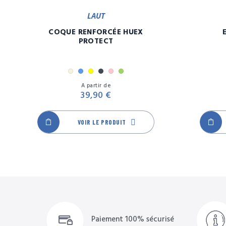
LAUT
COQUE RENFORCÉE HUEX
PROTECT
Beige
Bleu
Jaune
Noir
Rose
Vert
Prix
A partir de
39,90 €
VOIR LE PRODUIT
Paiement 100% sécurisé