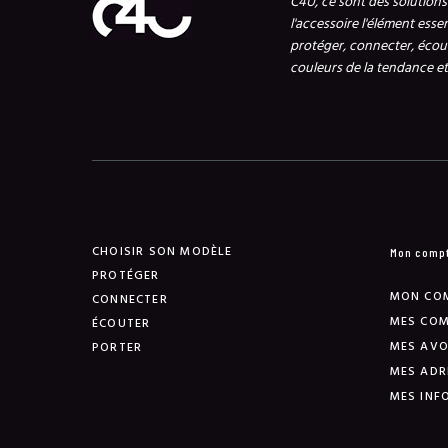
C4U, ce sont des solution
l'accessoire l'élément esse
protéger, connecter, écout
couleurs de la tendance et 
CHOISIR SON MODÈLE
Mon comp
PROTÉGER
MON CO
CONNECTER
MES CO
ÉCOUTER
MES AVO
PORTER
MES ADR
MES INF