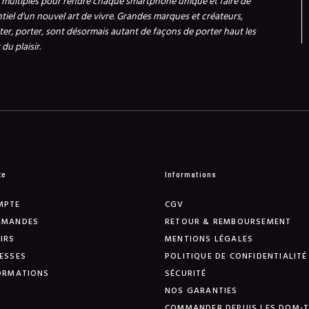
s multiples pour rendre chaque smartphone unique et faire de
ntiel d'un nouvel art de vivre. Grandes marques et créateurs,
er, porter, sont désormais autant de façons de porter haut les
du plaisir.
te
Informations
MPTE
CGV
MMANDES
RETOUR & REMBOURSEMENT
IRS
MENTIONS LÉGALES
ESSES
POLITIQUE DE CONFIDENTIALITÉ
ORMATIONS
SÉCURITÉ
NOS GARANTIES
COMMANDER DEPUIS LES DOM-