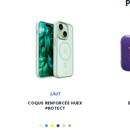
LAUT
COQUE RENFORCÉE HUEX
PROTECT
Beige
Bleu
Jaune
Noir
Rose
Vert