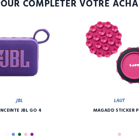
POUR COMPLÉTER VOTRE ACHA
JBL
LAUT
ENCEINTE JBL GO 4
MAGADD STICKER 
Blanc
Bleu
Camouflage
Rose
Violet
Rose