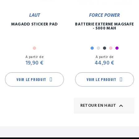
LAUT
FORCE POWER
MAGADD STICKER PAD
BATTERIE EXTERNE MAGSAFE
- 5000 MAH
Rose
Bleu
Gris
Noir
Rose
Violet
Prix
Pr
A partir de
A partir de
19,90 €
44,90 €
VOIR LE PRODUIT
VOIR LE PRODUIT

RETOUR EN HAUT