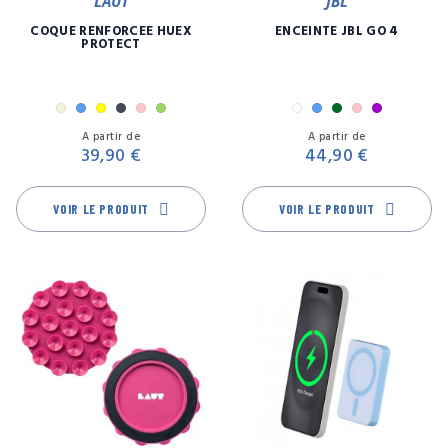
LAUT
JBL
COQUE RENFORCÉE HUEX
ENCEINTE JBL GO 4
PROTECT
Beige
Bleu
Jaune
Noir
Rose
Vert
Blanc
Bleu
Camouflage
Rose
Violet
Prix
Pr
A partir de
A partir de
39,90 €
44,90 €
VOIR LE PRODUIT
VOIR LE PRODUIT