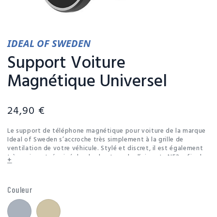
IDEAL OF SWEDEN
Support Voiture
Magnétique Universel
24,90 €
Le support de téléphone magnétique pour voiture de la marque
Ideal of Sweden s’accroche très simplement à la grille de
ventilation de votre véhicule. Stylé et discret, il est également
très puissant, équipé du plus haut grade d’aimants N52, afin de
+
maintenir votre téléphone bien en place durant les trajets. Livré
avec deux plaques métalliques à coller au dos de votre
smartphone, le support de voiture fonctionne également
Couleur
directement avec les coques magnétiques, sans utiliser les
plaques.Le Ideal concept intègre les derniers standards
Argent
Or
nordiques en matière de design et de fonctionnalités. Ideal Of